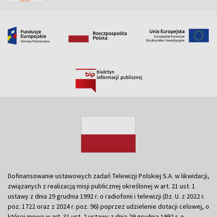
Dofinansowanie ustawowych zadań Telewizji Polskiej S.A. w likwidacji,
związanych z realizacją misji publicznej określonej w art. 21 ust. 1
ustawy z dnia 29 grudnia 1992 r. o radiofonii i telewizji (Dz. U. z 2022 r.
poz. 1722 oraz z 2024 r. poz. 96) poprzez udzielenie dotacji celowej, o
której mowa w art. 31 ust. 2 ustawy z dnia 29 grudnia 1992 r. o