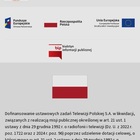
Dofinansowanie ustawowych zadań Telewizji Polskiej S.A. w likwidacji,
związanych z realizacją misji publicznej określonej w art. 21 ust. 1
ustawy z dnia 29 grudnia 1992 r. o radiofonii i telewizji (Dz. U. z 2022 r.
poz. 1722 oraz z 2024 r. poz. 96) poprzez udzielenie dotacji celowej, o
której mowa w art. 31 ust. 2 ustawy z dnia 29 grudnia 1992 r. o