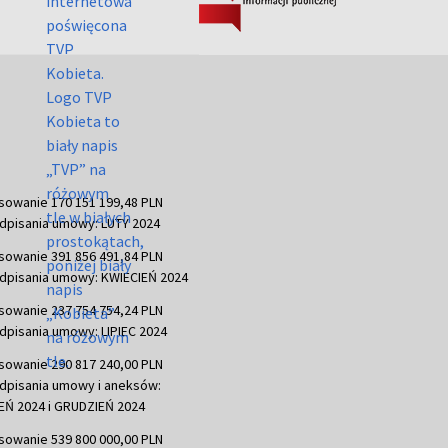
sowanie 170 151 199,48 PLN
dpisania umowy: LUTY 2024
sowanie 391 856 491,84 PLN
dpisania umowy: KWIECIEŃ 2024
sowanie 237 754 754,24 PLN
dpisania umowy: LIPIEC 2024
sowanie 290 817 240,00 PLN
dpisania umowy i aneksów:
Ń 2024 i GRUDZIEŃ 2024
sowanie 539 800 000,00 PLN