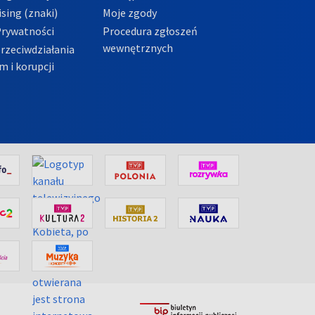
sing (znaki)
Moje zgody
Prywatności
Procedura zgłoszeń
wewnętrznych
przeciwdziałania
m i korupcji