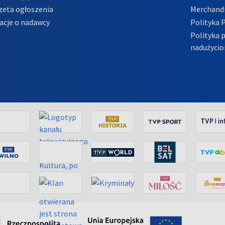
zeta ogłoszenia
Merchandi
acje o nadawcy
Polityka 
Polityka 
nadużycio