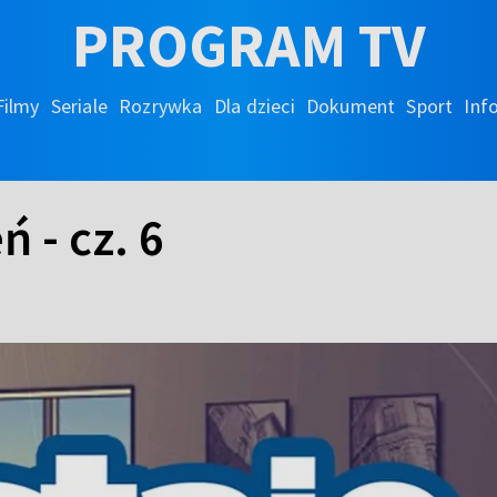
PROGRAM TV
Filmy
Seriale
Rozrywka
Dla dzieci
Dokument
Sport
Inf
 - cz. 6