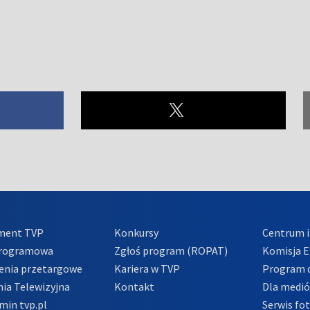
ment TVP
Konkursy
Centrum i
Programowa
Zgłoś program (ROPAT)
Komisja E
enia przetargowe
Kariera w TVP
Program d
ia Telewizyjna
Kontakt
Dla medi
min tvp.pl
Serwis fo