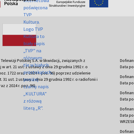
ewizji Polskiej S.A. w likwidacji, związanych z
Dofinan
j w art. 21 ust. 1 ustawy z dnia 29 grudnia 1992 r. o
Data po
r. poz. 1722 oraz z 2024 r. poz. 96) poprzez udzielenie
Dofinan
 31 ust. 2 ustawy z dnia 29 grudnia 1992 r. o radiofonii i
Data po
raz z 2024 r. poz. 96)
Dofinan
Data po
Dofinan
Data po
WRZESIE
Dofinan