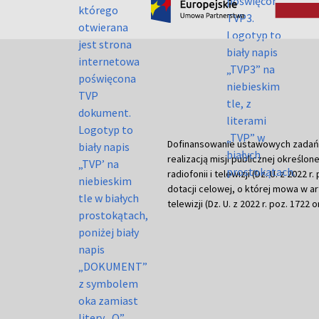
Dofinansowanie ustawowych zadań Tel
realizacją misji publicznej określone
radiofonii i telewizji (Dz. U. z 2022 
dotacji celowej, o której mowa w art.
telewizji (Dz. U. z 2022 r. poz. 1722 o