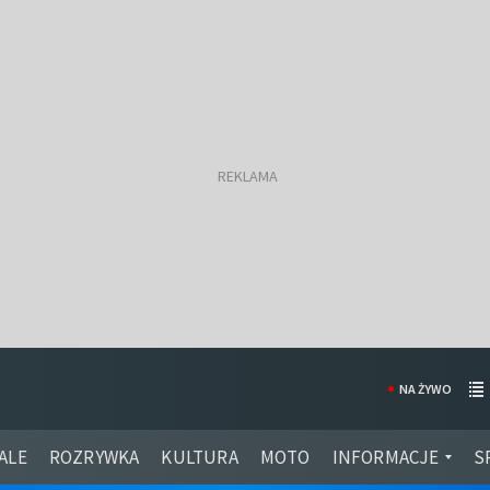
NA ŻYWO
ALE
ROZRYWKA
KULTURA
MOTO
INFORMACJE
S