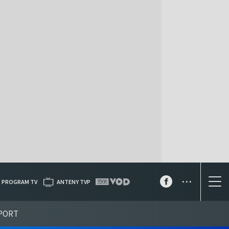
...
PROGRAM TV
ANTENY TVP
PORT