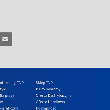
nformacji TVP
Sklep TVP
tyki
Biuro Reklamy
la prasy
Oferta Dystrybucyjna
ów
Oferta Handlowa
tograficzny
Dostępność