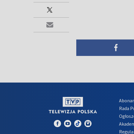
Abona
Rada 
Ogłosz
Akadem
Regula