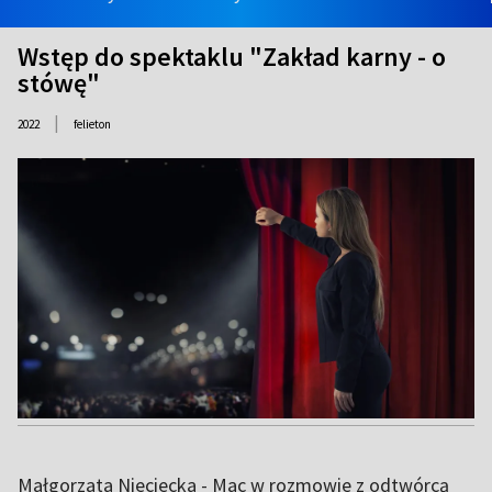
Wstęp do spektaklu "Zakład karny - o
stówę"
|
2022
felieton
Małgorzata Nieciecka - Mac w rozmowie z odtwórcą