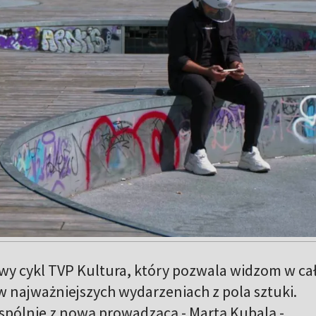
 cykl TVP Kultura, który pozwala widzom w cał
w najważniejszych wydarzeniach z pola sztuki.
spólnie z nową prowadzącą - Martą Kubalą -