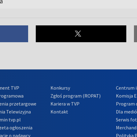
a
ment TVP
Konkursy
Centrum i
Programowa
Zgłoś program (ROPAT)
Komisja E
enia przetargowe
Kariera w TVP
Program d
ia Telewizyjna
Kontakt
Dla medi
min tvp.pl
Serwis fo
zeta ogłoszenia
Merchandi
acje o nadawcy
Polityka 