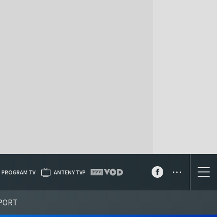
...
PROGRAM TV
ANTENY TVP
PORT