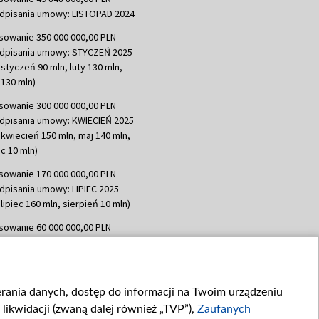
dpisania umowy: LISTOPAD 2024
sowanie 350 000 000,00 PLN
dpisania umowy: STYCZEŃ 2025
 styczeń 90 mln, luty 130 mln,
130 mln)
sowanie 300 000 000,00 PLN
dpisania umowy: KWIECIEŃ 2025
 kwiecień 150 mln, maj 140 mln,
c 10 mln)
sowanie 170 000 000,00 PLN
dpisania umowy: LIPIEC 2025
lipiec 160 mln, sierpień 10 mln)
sowanie 60 000 000,00 PLN
dpisania umowy: SIERPIEŃ 2025
 wrzesień 60 mln)
sowanie 635 783 051,21 PLN
ierania danych, dostęp do informacji na Twoim urządzeniu
dpisania umowy: WRZESIEŃ 2025
likwidacji (zwaną dalej również „TVP”),
Zaufanych
 wrzesień 100 mln, październik 350