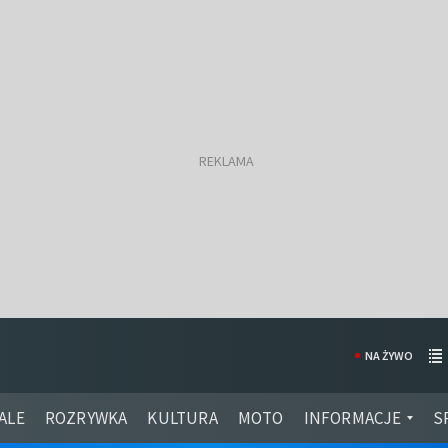
NA ŻYWO
ALE
ROZRYWKA
KULTURA
MOTO
INFORMACJE
S