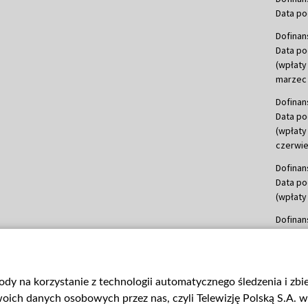
Data po
Dofinan
Data po
(wpłaty
marzec 
Dofinan
Data po
(wpłaty
czerwie
Dofinan
Data po
(wpłaty 
Dofinan
Data po
(wpłata
Dofinan
gody na korzystanie z technologii automatycznego śledzenia i zb
Data po
ch danych osobowych przez nas, czyli Telewizję Polską S.A. w 
(wpłata