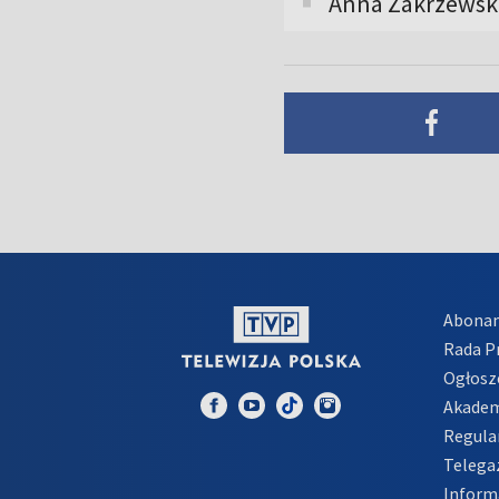
Anna Zakrzewsk
Abona
Rada 
Ogłosz
Akadem
Regula
Telega
Inform