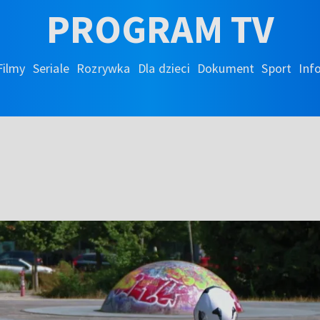
PROGRAM TV
Filmy
Seriale
Rozrywka
Dla dzieci
Dokument
Sport
Inf