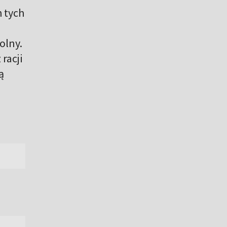
h tych
olny.
racji
ą