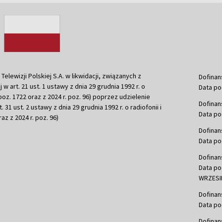
ewizji Polskiej S.A. w likwidacji, związanych z
Dofinan
j w art. 21 ust. 1 ustawy z dnia 29 grudnia 1992 r. o
Data po
r. poz. 1722 oraz z 2024 r. poz. 96) poprzez udzielenie
Dofinan
 31 ust. 2 ustawy z dnia 29 grudnia 1992 r. o radiofonii i
Data po
raz z 2024 r. poz. 96)
Dofinan
Data po
Dofinan
Data po
WRZESIE
Dofinan
Data po
Dofinan