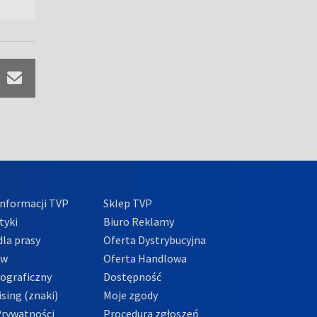
nformacji TVP
Sklep TVP
tyki
Biuro Reklamy
la prasy
Oferta Dystrybucyjna
ów
Oferta Handlowa
tograficzny
Dostępność
sing (znaki)
Moje zgody
Prywatności
Procedura zgłoszeń