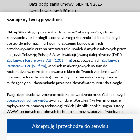
Data podpisania umowy: SIERPIEŃ 2025
(wpłata wrzesień 60 mln)
Szanujemy Twoją prywatność
Dofinansowanie 635 783 051,21 PLN
Data podpisania umowy: WRZESIEŃ 2025
Kliknij "Akceptuję i przechodzę do serwisu", aby wyrazić zgody na
(wpłata wrzesień 100 mln, październik 350
korzystanie z technologii automatycznego śledzenia i zbierania danych,
mln, listopad 265 mln)
dostęp do informacji na Twoim urządzeniu końcowym i ich
przechowywanie oraz na przetwarzanie Twoich danych osobowych przez
Dofinansowanie 48 862 000,00 PLN
nas, czyli Telewizję Polską S.A. w likwidacji (zwaną dalej również „TVP”),
Data podpisania umowy: GRUDZIEŃ 2025
Zaufanych Partnerów z IAB* (1201 firm)
oraz pozostałych
Zaufanych
(wpłata grudzień 60,548 mln)
Partnerów TVP (93 firm)
, w celach marketingowych (w tym do
zautomatyzowanego dopasowania reklam do Twoich zainteresowań i
Dofinansowanie 900 000 000,00 PLN
mierzenia ich skuteczności) i pozostałych, które wskazujemy poniżej, a
Data podpisania umowy: LUTY 2026 (wpłata
także zgody na udostępnianie przez nas identyfikatora PPID do Google.
26 lutego 80 mln, 4 marca 370 mln,
8
kwiecień 180 mln, 7 maja 180 mln, 8
Twoje dane osobowe zbierane podczas odwiedzania przez Ciebie naszych
czerwca 90 mln)
poszczególnych serwisów
zwanych dalej „Portalem”, w tym informacje
zapisywane za pomocą technologii takich jak: pliki cookie, sygnalizatory
Dofinansowanie 250 000 000,00 PLN
WWW lub innych podobnych technologii umożliwiających świadczenie
Data podpisania umowy LIPIEC 2026 (wpłata
dopasowanych i bezpiecznych usług, personalizację treści oraz reklam,
udostępnianie funkcji mediów społecznościowych oraz analizowanie ruchu
4 sierpnia 250 mln
Akceptuję i przechodzę do serwisu
w Internecie.