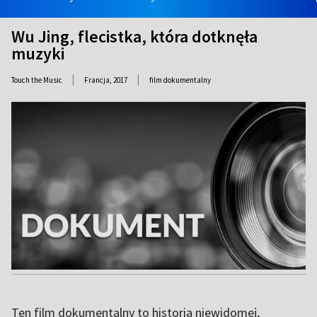
Wu Jing, flecistka, która dotknęła
muzyki
|
|
Touch the Music
Francja,
2017
film dokumentalny
Ten film dokumentalny to historia niewidomej,