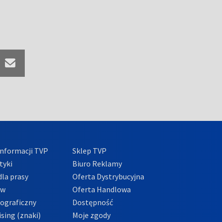
nformacji TVP
Sklep TVP
tyki
Biuro Reklamy
la prasy
Oferta Dystrybucyjna
ów
Oferta Handlowa
tograficzny
Dostępność
sing (znaki)
Moje zgody