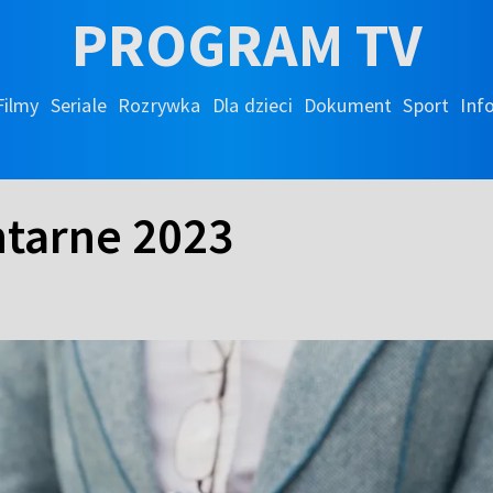
PROGRAM TV
Filmy
Seriale
Rozrywka
Dla dzieci
Dokument
Sport
Inf
tarne 2023