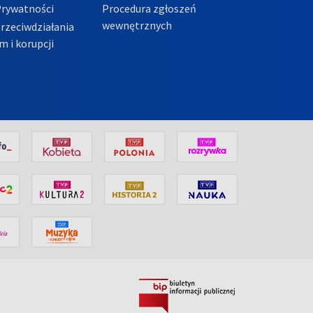
Prywatności
Procedura zgłoszeń
wewnętrznych
przeciwdziałania
m i korupcji