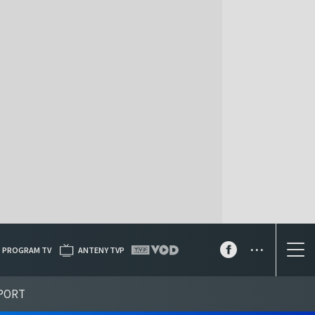
...
PROGRAM TV
ANTENY TVP
PORT