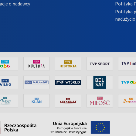
acje o nadawcy
Polityka 
Polityka 
nadużycio