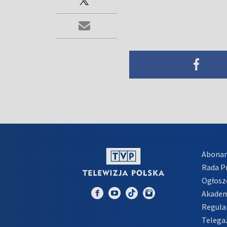
Abona
Rada 
Ogłosz
Akadem
Regula
Telega