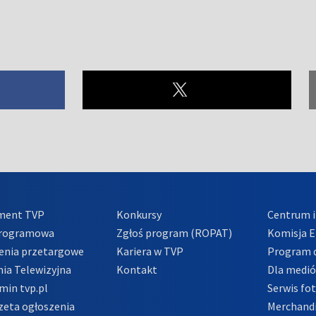
ment TVP
Konkursy
Centrum i
Programowa
Zgłoś program (ROPAT)
Komisja E
enia przetargowe
Kariera w TVP
Program d
ia Telewizyjna
Kontakt
Dla medi
min tvp.pl
Serwis fo
zeta ogłoszenia
Merchandi