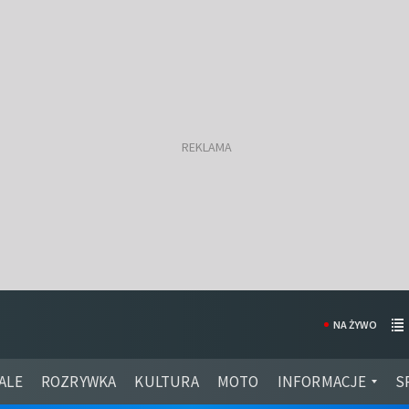
NA ŻYWO
ALE
ROZRYWKA
KULTURA
MOTO
INFORMACJE
S