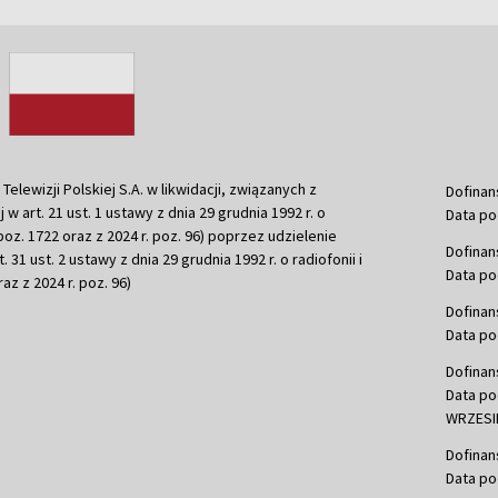
ewizji Polskiej S.A. w likwidacji, związanych z
Dofinan
j w art. 21 ust. 1 ustawy z dnia 29 grudnia 1992 r. o
Data po
r. poz. 1722 oraz z 2024 r. poz. 96) poprzez udzielenie
Dofinan
 31 ust. 2 ustawy z dnia 29 grudnia 1992 r. o radiofonii i
Data po
raz z 2024 r. poz. 96)
Dofinan
Data po
Dofinan
Data po
WRZESIE
Dofinan
Data po