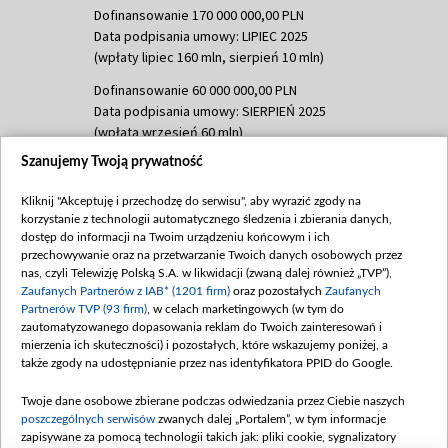
Dofinansowanie 170 000 000,00 PLN
Data podpisania umowy: LIPIEC 2025
(wpłaty lipiec 160 mln, sierpień 10 mln)
Dofinansowanie 60 000 000,00 PLN
Data podpisania umowy: SIERPIEŃ 2025
(wpłata wrzesień 60 mln)
Szanujemy Twoją prywatność
Dofinansowanie 635 783 051,21 PLN
Data podpisania umowy: WRZESIEŃ 2025
Kliknij "Akceptuję i przechodzę do serwisu", aby wyrazić zgody na
(wpłata wrzesień 100 mln, październik 350
korzystanie z technologii automatycznego śledzenia i zbierania danych,
mln, listopad 265 mln)
dostęp do informacji na Twoim urządzeniu końcowym i ich
przechowywanie oraz na przetwarzanie Twoich danych osobowych przez
Dofinansowanie 48 862 000,00 PLN
nas, czyli Telewizję Polską S.A. w likwidacji (zwaną dalej również „TVP”),
Data podpisania umowy: GRUDZIEŃ 2025
Zaufanych Partnerów z IAB* (1201 firm)
oraz pozostałych
Zaufanych
(wpłata grudzień 60,548 mln)
Partnerów TVP (93 firm)
, w celach marketingowych (w tym do
zautomatyzowanego dopasowania reklam do Twoich zainteresowań i
Dofinansowanie 900 000 000,00 PLN
mierzenia ich skuteczności) i pozostałych, które wskazujemy poniżej, a
Data podpisania umowy: LUTY 2026 (wpłata
także zgody na udostępnianie przez nas identyfikatora PPID do Google.
26 lutego 80 mln, 4 marca 370 mln,
8
kwiecień 180 mln, 7 maja 180 mln, 8
Twoje dane osobowe zbierane podczas odwiedzania przez Ciebie naszych
czerwca 90 mln)
poszczególnych serwisów
zwanych dalej „Portalem”, w tym informacje
zapisywane za pomocą technologii takich jak: pliki cookie, sygnalizatory