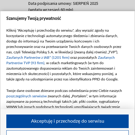
Data podpisania umowy: SIERPIEŃ 2025
(wpłata wrzesień 60 mln)
Szanujemy Twoją prywatność
Dofinansowanie 635 783 051,21 PLN
Data podpisania umowy: WRZESIEŃ 2025
Kliknij "Akceptuję i przechodzę do serwisu", aby wyrazić zgody na
(wpłata wrzesień 100 mln, październik 350
korzystanie z technologii automatycznego śledzenia i zbierania danych,
mln, listopad 265 mln)
dostęp do informacji na Twoim urządzeniu końcowym i ich
przechowywanie oraz na przetwarzanie Twoich danych osobowych przez
Dofinansowanie 48 862 000,00 PLN
nas, czyli Telewizję Polską S.A. w likwidacji (zwaną dalej również „TVP”),
Data podpisania umowy: GRUDZIEŃ 2025
Zaufanych Partnerów z IAB* (1201 firm)
oraz pozostałych
Zaufanych
(wpłata grudzień 60,548 mln)
Partnerów TVP (93 firm)
, w celach marketingowych (w tym do
zautomatyzowanego dopasowania reklam do Twoich zainteresowań i
Dofinansowanie 900 000 000,00 PLN
mierzenia ich skuteczności) i pozostałych, które wskazujemy poniżej, a
Data podpisania umowy: LUTY 2026 (wpłata
także zgody na udostępnianie przez nas identyfikatora PPID do Google.
26 lutego 80 mln, 4 marca 370 mln,
8
kwiecień 180 mln, 7 maja 180 mln, 8
Twoje dane osobowe zbierane podczas odwiedzania przez Ciebie naszych
czerwca 90 mln)
poszczególnych serwisów
zwanych dalej „Portalem”, w tym informacje
zapisywane za pomocą technologii takich jak: pliki cookie, sygnalizatory
Dofinansowanie 250 000 000,00 PLN
WWW lub innych podobnych technologii umożliwiających świadczenie
Data podpisania umowy LIPIEC 2026 (wpłata
dopasowanych i bezpiecznych usług, personalizację treści oraz reklam,
udostępnianie funkcji mediów społecznościowych oraz analizowanie ruchu
4 sierpnia 250 mln
Akceptuję i przechodzę do serwisu
w Internecie.
Twoje dane osobowe zbierane podczas odwiedzania przez Ciebie