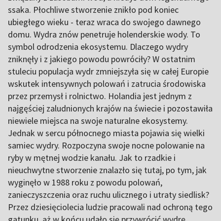
ssaka. Płochliwe stworzenie znikło pod koniec
ubiegłego wieku - teraz wraca do swojego dawnego
domu. Wydra znów penetruje holenderskie wody. To
symbol odrodzenia ekosystemu. Dlaczego wydry
zniknęły i z jakiego powodu powróciły? W ostatnim
stuleciu populacja wydr zmniejszyła się w całej Europie
wskutek intensywnych polowań i zatrucia środowiska
przez przemysł i rolnictwo. Holandia jest jednym z
najgęściej zaludnionych krajów na świecie i pozostawiła
niewiele miejsca na swoje naturalne ekosystemy.
Jednak w sercu północnego miasta pojawia się wielki
samiec wydry. Rozpoczyna swoje nocne polowanie na
ryby w mętnej wodzie kanału. Jak to rzadkie i
nieuchwytne stworzenie znalazło się tutaj, po tym, jak
wyginęło w 1988 roku z powodu polowań,
zanieczyszczenia oraz ruchu ulicznego i utraty siedlisk?
Przez dziesięciolecia ludzie pracowali nad ochroną tego
gatunku, aż w końcu udało się przywrócić wydrę.