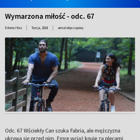
Wymarzona miłość - odc. 67
|
|
Erkenci Kus
Turcja,
2018
serial obyczajowy
Odc. 67 Wściekły Can szuka Fabria, ale mężczyzna
ukrywa się przed nim. Emre wciąż knuje za plecami