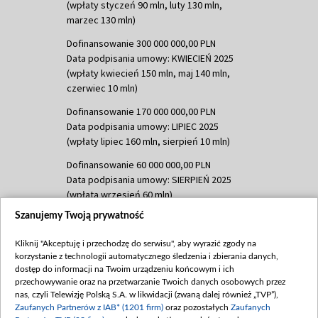
(wpłaty styczeń 90 mln, luty 130 mln,
marzec 130 mln)
Dofinansowanie 300 000 000,00 PLN
Data podpisania umowy: KWIECIEŃ 2025
(wpłaty kwiecień 150 mln, maj 140 mln,
czerwiec 10 mln)
Dofinansowanie 170 000 000,00 PLN
Data podpisania umowy: LIPIEC 2025
(wpłaty lipiec 160 mln, sierpień 10 mln)
Dofinansowanie 60 000 000,00 PLN
Data podpisania umowy: SIERPIEŃ 2025
(wpłata wrzesień 60 mln)
Szanujemy Twoją prywatność
Dofinansowanie 635 783 051,21 PLN
Data podpisania umowy: WRZESIEŃ 2025
Kliknij "Akceptuję i przechodzę do serwisu", aby wyrazić zgody na
(wpłata wrzesień 100 mln, październik 350
korzystanie z technologii automatycznego śledzenia i zbierania danych,
mln, listopad 265 mln)
dostęp do informacji na Twoim urządzeniu końcowym i ich
przechowywanie oraz na przetwarzanie Twoich danych osobowych przez
Dofinansowanie 48 862 000,00 PLN
nas, czyli Telewizję Polską S.A. w likwidacji (zwaną dalej również „TVP”),
Data podpisania umowy: GRUDZIEŃ 2025
Zaufanych Partnerów z IAB* (1201 firm)
oraz pozostałych
Zaufanych
(wpłata grudzień 60,548 mln)