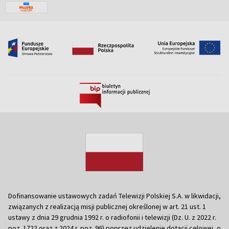
Dofinansowanie ustawowych zadań Telewizji Polskiej S.A. w likwidacji,
związanych z realizacją misji publicznej określonej w art. 21 ust. 1
ustawy z dnia 29 grudnia 1992 r. o radiofonii i telewizji (Dz. U. z 2022 r.
poz. 1722 oraz z 2024 r. poz. 96) poprzez udzielenie dotacji celowej, o