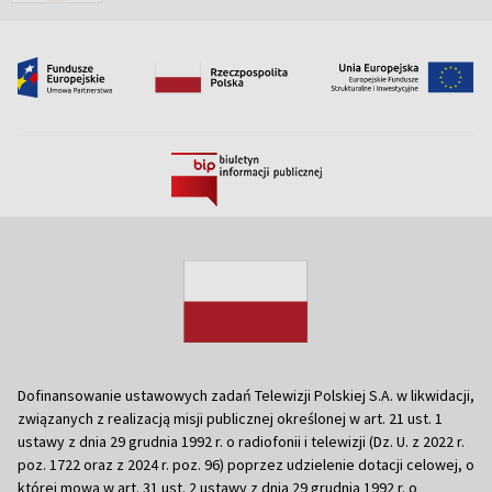
Dofinansowanie ustawowych zadań Telewizji Polskiej S.A. w likwidacji,
związanych z realizacją misji publicznej określonej w art. 21 ust. 1
ustawy z dnia 29 grudnia 1992 r. o radiofonii i telewizji (Dz. U. z 2022 r.
poz. 1722 oraz z 2024 r. poz. 96) poprzez udzielenie dotacji celowej, o
której mowa w art. 31 ust. 2 ustawy z dnia 29 grudnia 1992 r. o