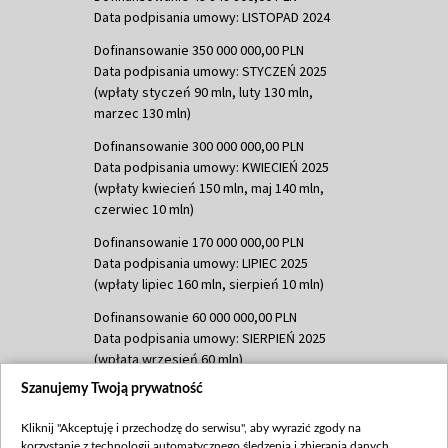
Data podpisania umowy: LISTOPAD 2024
Dofinansowanie 350 000 000,00 PLN
Data podpisania umowy: STYCZEŃ 2025
(wpłaty styczeń 90 mln, luty 130 mln,
marzec 130 mln)
Dofinansowanie 300 000 000,00 PLN
Data podpisania umowy: KWIECIEŃ 2025
(wpłaty kwiecień 150 mln, maj 140 mln,
czerwiec 10 mln)
Dofinansowanie 170 000 000,00 PLN
Data podpisania umowy: LIPIEC 2025
(wpłaty lipiec 160 mln, sierpień 10 mln)
Dofinansowanie 60 000 000,00 PLN
Data podpisania umowy: SIERPIEŃ 2025
(wpłata wrzesień 60 mln)
Szanujemy Twoją prywatność
Dofinansowanie 635 783 051,21 PLN
Data podpisania umowy: WRZESIEŃ 2025
Kliknij "Akceptuję i przechodzę do serwisu", aby wyrazić zgody na
(wpłata wrzesień 100 mln, październik 350
korzystanie z technologii automatycznego śledzenia i zbierania danych,