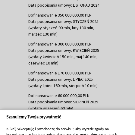
Data podpisania umowy: LISTOPAD 2024
Dofinansowanie 350 000 000,00 PLN
Data podpisania umowy: STYCZEŃ 2025
(wpłaty styczeń 90 mln, luty 130 mln,
marzec 130 mln)
Dofinansowanie 300 000 000,00 PLN
Data podpisania umowy: KWIECIEŃ 2025
(wpłaty kwiecień 150 mln, maj 140 mln,
czerwiec 10 mln)
Dofinansowanie 170 000 000,00 PLN
Data podpisania umowy: LIPIEC 2025
(wpłaty lipiec 160 mln, sierpień 10 mln)
Dofinansowanie 60 000 000,00 PLN
Data podpisania umowy: SIERPIEŃ 2025
(wpłata wrzesień 60 mln)
Szanujemy Twoją prywatność
Dofinansowanie 635 783 051,21 PLN
Data podpisania umowy: WRZESIEŃ 2025
Kliknij "Akceptuję i przechodzę do serwisu", aby wyrazić zgody na
(wpłata wrzesień 100 mln, październik 350
korzystanie z technologii automatycznego śledzenia i zbierania danych,