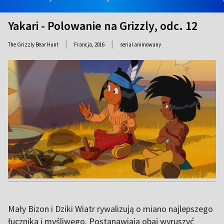
Yakari - Polowanie na Grizzly, odc. 12
|
|
The Grizzly Bear Hunt
Francja,
2016
serial animowany
Mały Bizon i Dziki Wiatr rywalizują o miano najlepszego
łucznika i myśliwego. Postanawiają obaj wyruszyć