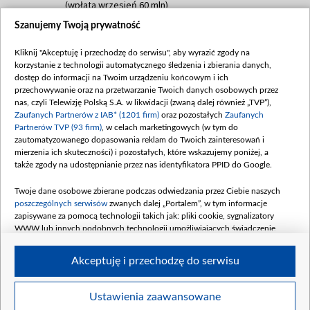
(wpłata wrzesień 60 mln)
Szanujemy Twoją prywatność
Dofinansowanie 635 783 051,21 PLN
Data podpisania umowy: WRZESIEŃ 2025
Kliknij "Akceptuję i przechodzę do serwisu", aby wyrazić zgody na
(wpłata wrzesień 100 mln, październik 350
korzystanie z technologii automatycznego śledzenia i zbierania danych,
mln, listopad 265 mln)
dostęp do informacji na Twoim urządzeniu końcowym i ich
przechowywanie oraz na przetwarzanie Twoich danych osobowych przez
Dofinansowanie 48 862 000,00 PLN
nas, czyli Telewizję Polską S.A. w likwidacji (zwaną dalej również „TVP”),
Data podpisania umowy: GRUDZIEŃ 2025
Zaufanych Partnerów z IAB* (1201 firm)
oraz pozostałych
Zaufanych
(wpłata grudzień 60,548 mln)
Partnerów TVP (93 firm)
, w celach marketingowych (w tym do
zautomatyzowanego dopasowania reklam do Twoich zainteresowań i
Dofinansowanie 900 000 000,00 PLN
mierzenia ich skuteczności) i pozostałych, które wskazujemy poniżej, a
Data podpisania umowy: LUTY 2026 (wpłata
także zgody na udostępnianie przez nas identyfikatora PPID do Google.
26 lutego 80 mln, 4 marca 370 mln,
8
kwiecień 180 mln, 7 maja 180 mln, 8
Twoje dane osobowe zbierane podczas odwiedzania przez Ciebie naszych
czerwca 90 mln)
poszczególnych serwisów
zwanych dalej „Portalem”, w tym informacje
zapisywane za pomocą technologii takich jak: pliki cookie, sygnalizatory
Dofinansowanie 250 000 000,00 PLN
WWW lub innych podobnych technologii umożliwiających świadczenie
Data podpisania umowy LIPIEC 2026 (wpłata
dopasowanych i bezpiecznych usług, personalizację treści oraz reklam,
udostępnianie funkcji mediów społecznościowych oraz analizowanie ruchu
4 sierpnia 250 mln
Akceptuję i przechodzę do serwisu
w Internecie.
Twoje dane osobowe zbierane podczas odwiedzania przez Ciebie
Ustawienia zaawansowane
poszczególnych serwisów
na Portalu, takie jak adresy IP, identyfikatory