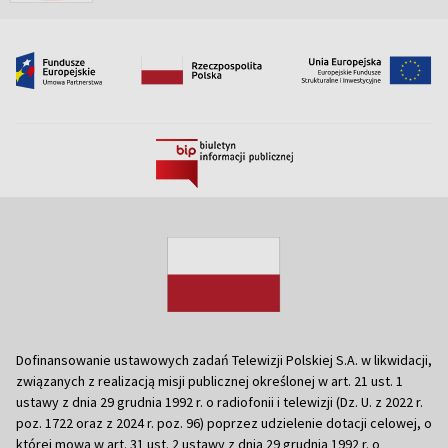
Dofinansowanie ustawowych zadań Telewizji Polskiej S.A. w likwidacji,
związanych z realizacją misji publicznej określonej w art. 21 ust. 1
ustawy z dnia 29 grudnia 1992 r. o radiofonii i telewizji (Dz. U. z 2022 r.
poz. 1722 oraz z 2024 r. poz. 96) poprzez udzielenie dotacji celowej, o
której mowa w art. 31 ust. 2 ustawy z dnia 29 grudnia 1992 r. o