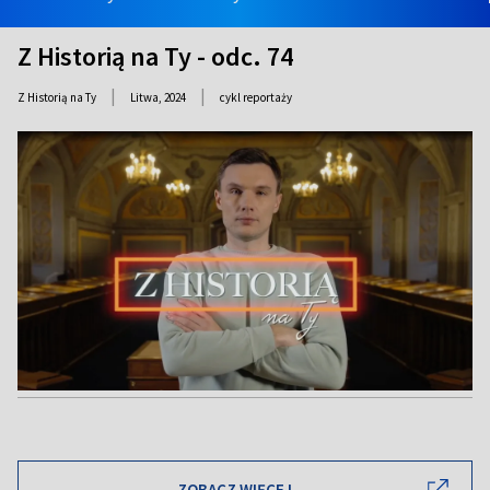
Z Historią na Ty - odc. 74
|
|
Z Historią na Ty
Litwa,
2024
cykl reportaży
ZOBACZ WIĘCEJ