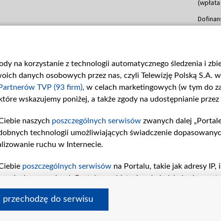
(wpłata
Dofinan
Data po
(wpłata
mln, lis
gody na korzystanie z technologii automatycznego śledzenia i zb
Dofinan
ch danych osobowych przez nas, czyli Telewizję Polską S.A. w 
Data po
(wpłata
Partnerów TVP (93 firm)
, w celach marketingowych (w tym do 
 które wskazujemy poniżej, a także zgody na udostępnianie przez
Dofinan
Data po
Ciebie naszych
poszczególnych serwisów
zwanych dalej „Portal
26 lute
dobnych technologii umożliwiających świadczenie dopasowanych i
kwiecie
czerwca
lizowanie ruchu w Internecie.
Dofinan
Ciebie
poszczególnych serwisów
na Portalu, takie jak adresy IP
Data po
iwaniach w serwisach Portalu czy historia odwiedzin będą prze
4 sierpn
tępujących celów i funkcji: przechowywania informacji na urząd
i przechodzę do serwisu
sonalizowanych reklam, tworzenia profilu spersonalizowanych t
a badań rynkowych w celu generowania opinii odbiorców, oprac
© 2026 Telewizja Polska S. A. w likwidacji