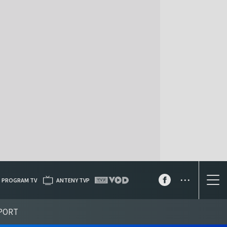
...
PROGRAM TV
ANTENY TVP
PORT