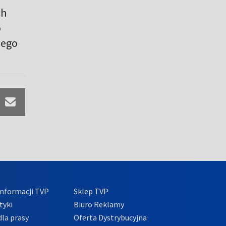
ch
o
zego
nformacji TVP
Sklep TVP
tyki
Biuro Reklamy
la prasy
Oferta Dystrybucyjna