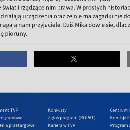
świat i rządzące nim prawa. W prostych historia
działają urządzenia oraz że nie ma zagadki nie d
magają nam przyjaciele. Dziś Mika dowie się, dlac
ię pioruny.
ment TVP
Konkursy
Centrum i
Programowa
Zgłoś program (ROPAT)
Komisja E
enia przetargowe
Kariera w TVP
Program d