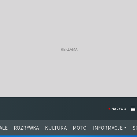
NA ŻYWO
ALE
ROZRYWKA
KULTURA
MOTO
INFORMACJE
S