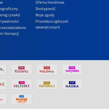
ów
Oferta Handlowa
tograficzny
Dostępność
sing (znaki)
Moje zgody
Prywatności
Procedura zgłoszeń
wewnętrznych
przeciwdziałania
m i korupcji