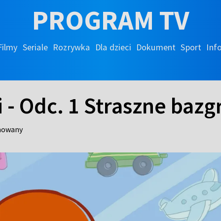
PROGRAM TV
Filmy
Seriale
Rozrywka
Dla dzieci
Dokument
Sport
Inf
 - Odc. 1 Straszne bazg
imowany