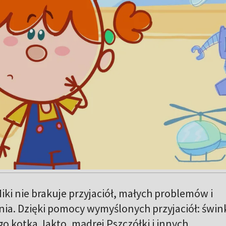
 Miki nie brakuje przyjaciół, małych problemów i
ia. Dzięki pomocy wymyślonych przyjaciół: świn
o kotka Jakto, mądrej Pszczółki i innych,