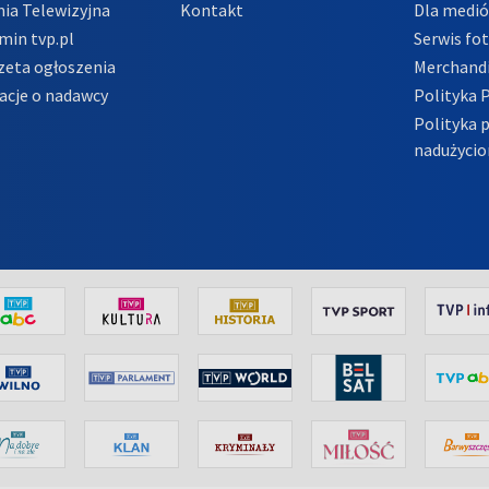
ia Telewizyjna
Kontakt
Dla medi
min tvp.pl
Serwis fo
zeta ogłoszenia
Merchandi
acje o nadawcy
Polityka 
Polityka 
nadużycio