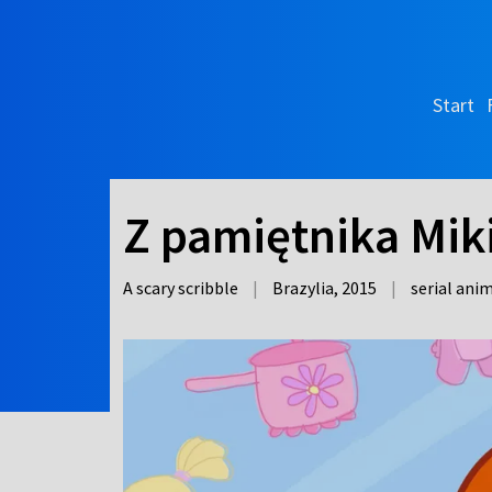
Start
Z pamiętnika Miki
A scary scribble
|
Brazylia,
2015
|
serial an