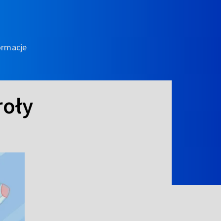
ormacje
roły