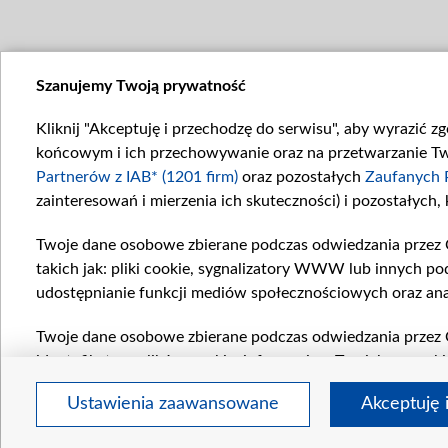
Szanujemy Twoją prywatność
Kliknij "Akceptuję i przechodzę do serwisu", aby wyrazić z
końcowym i ich przechowywanie oraz na przetwarzanie Twoi
Partnerów z IAB* (1201 firm)
oraz pozostałych
Zaufanych 
zainteresowań i mierzenia ich skuteczności) i pozostałych,
Twoje dane osobowe zbierane podczas odwiedzania przez 
takich jak: pliki cookie, sygnalizatory WWW lub innych po
udostępnianie funkcji mediów społecznościowych oraz ana
Twoje dane osobowe zbierane podczas odwiedzania przez 
identyfikatory plików cookie, informacje o Twoich wyszuk
pozostałych
Zaufanych Partnerów TVP
dla realizacji nas
Ustawienia zaawansowane
Akceptuję 
wyboru spersonalizowanych reklam, tworzenia profilu sper
wydajności reklam, pomiaru wydajności treści, stosowani