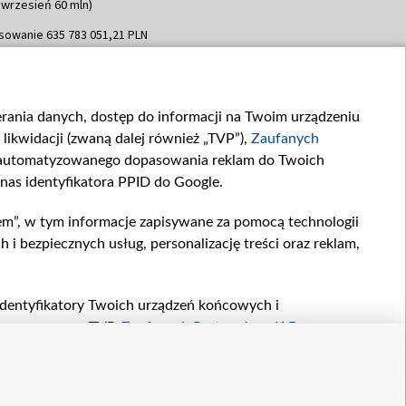
 wrzesień 60 mln)
sowanie 635 783 051,21 PLN
dpisania umowy: WRZESIEŃ 2025
 wrzesień 100 mln, październik 350
topad 265 mln)
ierania danych, dostęp do informacji na Twoim urządzeniu
sowanie 48 862 000,00 PLN
likwidacji (zwaną dalej również „TVP”),
Zaufanych
dpisania umowy: GRUDZIEŃ 2025
 grudzień 60,548 mln)
zautomatyzowanego dopasowania reklam do Twoich
 nas identyfikatora PPID do Google.
sowanie 900 000 000,00 PLN
dpisania umowy: LUTY 2026 (wpłata
em”, w tym informacje zapisywane za pomocą technologii
go 80 mln, 4 marca 370 mln,
8
 bezpiecznych usług, personalizację treści oraz reklam,
ń 180 mln, 7 maja 180 mln, 8
 90 mln)
sowanie 250 000 000,00 PLN
, identyfikatory Twoich urządzeń końcowych i
dpisania umowy LIPIEC 2026 (wpłata
twarzane przez TVP,
Zaufanych Partnerów z IAB
oraz
ia 250 mln
zeniu lub dostęp do nich, wyboru podstawowych reklam,
reści, wyboru spersonalizowanych treści, pomiaru
owywania i ulepszania produktów, zapewnienia