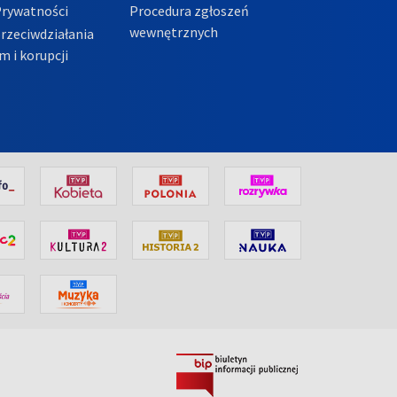
Prywatności
Procedura zgłoszeń
wewnętrznych
przeciwdziałania
m i korupcji