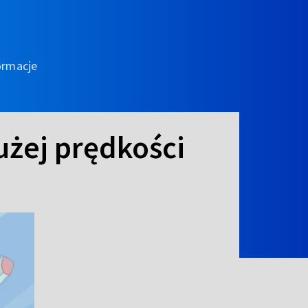
ormacje
użej prędkości