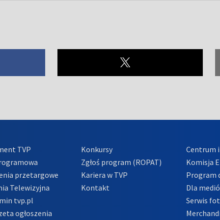
ment TVP
Konkursy
Centrum i
Programowa
Zgłoś program (ROPAT)
Komisja E
enia przetargowe
Kariera w TVP
Program d
ia Telewizyjna
Kontakt
Dla medi
min tvp.pl
Serwis fo
zeta ogłoszenia
Merchandi