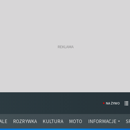
NA ŻYWO
ALE
ROZRYWKA
KULTURA
MOTO
INFORMACJE
S