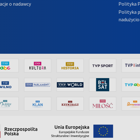
acje o nadawcy
Polityka 
Polityka 
nadużycio