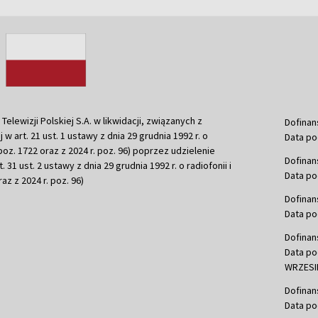
ewizji Polskiej S.A. w likwidacji, związanych z
Dofinan
j w art. 21 ust. 1 ustawy z dnia 29 grudnia 1992 r. o
Data po
r. poz. 1722 oraz z 2024 r. poz. 96) poprzez udzielenie
Dofinan
 31 ust. 2 ustawy z dnia 29 grudnia 1992 r. o radiofonii i
Data po
raz z 2024 r. poz. 96)
Dofinan
Data po
Dofinan
Data po
WRZESIE
Dofinan
Data po