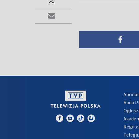
Abona
Rada 
Ogłosz
Akadem
Regula
Telega