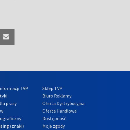
nformacji TVP
Sklep TVP
tyki
Biuro Reklamy
la prasy
Oferta Dystrybucyjna
ów
Oferta Handlowa
tograficzny
Dostępność
sing (znaki)
Moje zgody