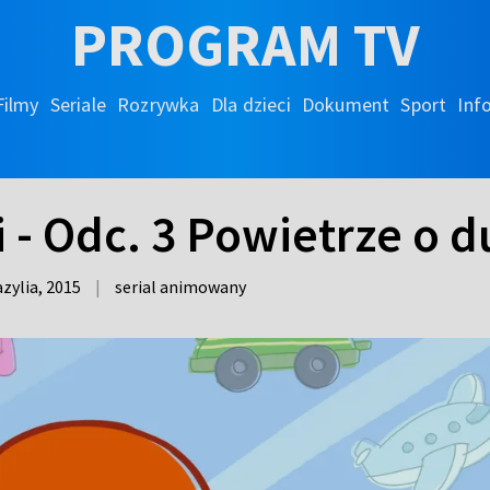
PROGRAM TV
Filmy
Seriale
Rozrywka
Dla dzieci
Dokument
Sport
Inf
 - Odc. 3 Powietrze o d
zylia,
2015
|
serial animowany