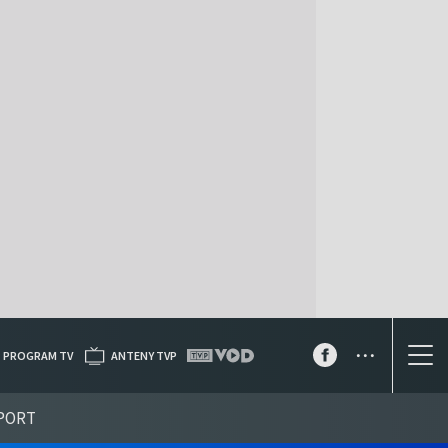
...
PROGRAM TV
ANTENY TVP
PORT