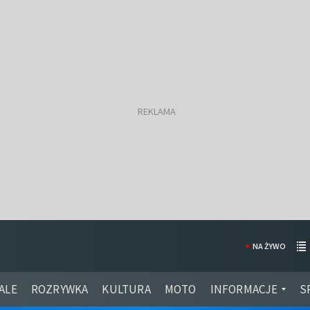
NA ŻYWO
ALE
ROZRYWKA
KULTURA
MOTO
INFORMACJE
S