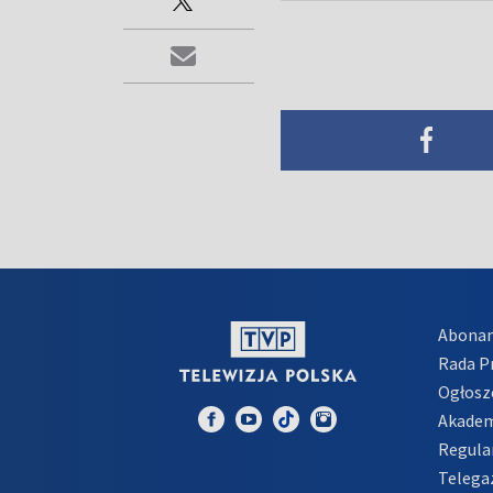
Abona
Rada 
Ogłosz
Akadem
Regula
Telega