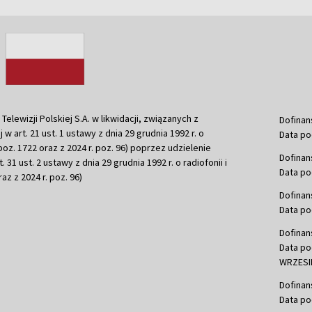
ewizji Polskiej S.A. w likwidacji, związanych z
Dofinan
j w art. 21 ust. 1 ustawy z dnia 29 grudnia 1992 r. o
Data po
r. poz. 1722 oraz z 2024 r. poz. 96) poprzez udzielenie
Dofinan
 31 ust. 2 ustawy z dnia 29 grudnia 1992 r. o radiofonii i
Data po
raz z 2024 r. poz. 96)
Dofinan
Data po
Dofinan
Data po
WRZESIE
Dofinan
Data po