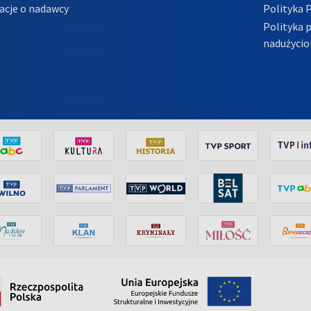
acje o nadawcy
Polityka 
Polityka 
nadużycio