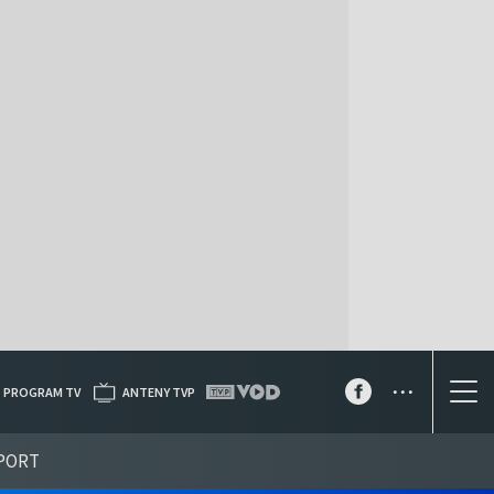
...
PROGRAM TV
ANTENY TVP
PORT