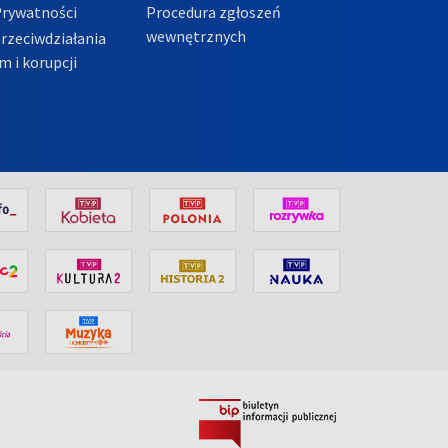
Prywatności
Procedura zgłoszeń
wewnętrznych
przeciwdziałania
m i korupcji