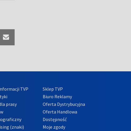
nformacji TVP
Sklep TVP
tyki
Biuro Reklamy
la prasy
Oferta Dystrybucyjna
ów
Oferta Handlowa
tograficzny
Dostępność
sing (znaki)
Moje zgody