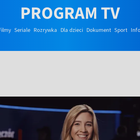
PROGRAM TV
Filmy
Seriale
Rozrywka
Dla dzieci
Dokument
Sport
Inf