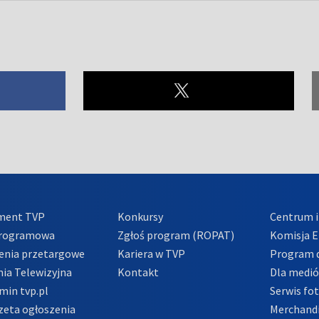
ment TVP
Konkursy
Centrum i
Programowa
Zgłoś program (ROPAT)
Komisja E
enia przetargowe
Kariera w TVP
Program d
ia Telewizyjna
Kontakt
Dla medi
min tvp.pl
Serwis fo
zeta ogłoszenia
Merchandi