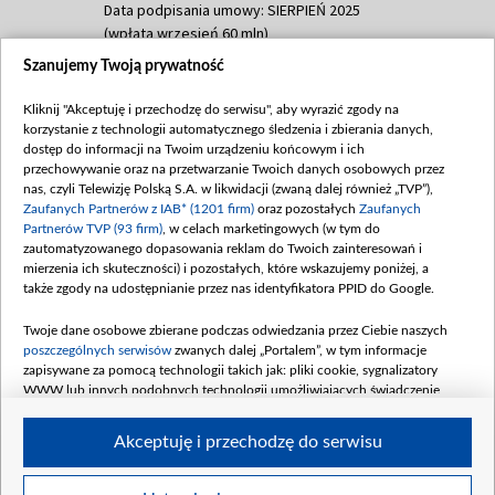
Data podpisania umowy: SIERPIEŃ 2025
(wpłata wrzesień 60 mln)
Szanujemy Twoją prywatność
Dofinansowanie 635 783 051,21 PLN
Data podpisania umowy: WRZESIEŃ 2025
Kliknij "Akceptuję i przechodzę do serwisu", aby wyrazić zgody na
(wpłata wrzesień 100 mln, październik 350
korzystanie z technologii automatycznego śledzenia i zbierania danych,
mln, listopad 265 mln)
dostęp do informacji na Twoim urządzeniu końcowym i ich
przechowywanie oraz na przetwarzanie Twoich danych osobowych przez
Dofinansowanie 48 862 000,00 PLN
nas, czyli Telewizję Polską S.A. w likwidacji (zwaną dalej również „TVP”),
Data podpisania umowy: GRUDZIEŃ 2025
Zaufanych Partnerów z IAB* (1201 firm)
oraz pozostałych
Zaufanych
(wpłata grudzień 60,548 mln)
Partnerów TVP (93 firm)
, w celach marketingowych (w tym do
zautomatyzowanego dopasowania reklam do Twoich zainteresowań i
Dofinansowanie 900 000 000,00 PLN
mierzenia ich skuteczności) i pozostałych, które wskazujemy poniżej, a
Data podpisania umowy: LUTY 2026 (wpłata
także zgody na udostępnianie przez nas identyfikatora PPID do Google.
26 lutego 80 mln, 4 marca 370 mln,
8
kwiecień 180 mln, 7 maja 180 mln, 8
Twoje dane osobowe zbierane podczas odwiedzania przez Ciebie naszych
czerwca 90 mln)
poszczególnych serwisów
zwanych dalej „Portalem”, w tym informacje
zapisywane za pomocą technologii takich jak: pliki cookie, sygnalizatory
Dofinansowanie 250 000 000,00 PLN
WWW lub innych podobnych technologii umożliwiających świadczenie
Data podpisania umowy LIPIEC 2026 (wpłata
dopasowanych i bezpiecznych usług, personalizację treści oraz reklam,
udostępnianie funkcji mediów społecznościowych oraz analizowanie ruchu
4 sierpnia 250 mln
Akceptuję i przechodzę do serwisu
w Internecie.
Twoje dane osobowe zbierane podczas odwiedzania przez Ciebie