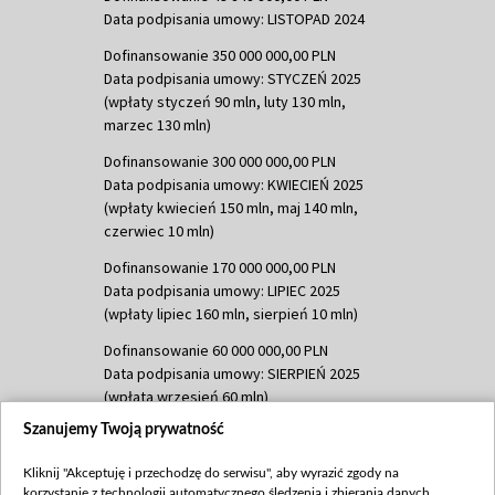
Data podpisania umowy: LISTOPAD 2024
Dofinansowanie 350 000 000,00 PLN
Data podpisania umowy: STYCZEŃ 2025
(wpłaty styczeń 90 mln, luty 130 mln,
marzec 130 mln)
Dofinansowanie 300 000 000,00 PLN
Data podpisania umowy: KWIECIEŃ 2025
(wpłaty kwiecień 150 mln, maj 140 mln,
czerwiec 10 mln)
Dofinansowanie 170 000 000,00 PLN
Data podpisania umowy: LIPIEC 2025
(wpłaty lipiec 160 mln, sierpień 10 mln)
Dofinansowanie 60 000 000,00 PLN
Data podpisania umowy: SIERPIEŃ 2025
(wpłata wrzesień 60 mln)
Szanujemy Twoją prywatność
Dofinansowanie 635 783 051,21 PLN
Data podpisania umowy: WRZESIEŃ 2025
Kliknij "Akceptuję i przechodzę do serwisu", aby wyrazić zgody na
(wpłata wrzesień 100 mln, październik 350
korzystanie z technologii automatycznego śledzenia i zbierania danych,