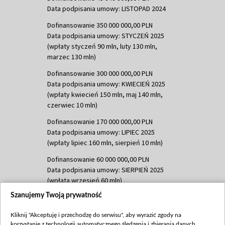
Data podpisania umowy: LISTOPAD 2024
Dofinansowanie 350 000 000,00 PLN
Data podpisania umowy: STYCZEŃ 2025
(wpłaty styczeń 90 mln, luty 130 mln,
marzec 130 mln)
Dofinansowanie 300 000 000,00 PLN
Data podpisania umowy: KWIECIEŃ 2025
(wpłaty kwiecień 150 mln, maj 140 mln,
czerwiec 10 mln)
Dofinansowanie 170 000 000,00 PLN
Data podpisania umowy: LIPIEC 2025
(wpłaty lipiec 160 mln, sierpień 10 mln)
Dofinansowanie 60 000 000,00 PLN
Data podpisania umowy: SIERPIEŃ 2025
(wpłata wrzesień 60 mln)
Szanujemy Twoją prywatność
Dofinansowanie 635 783 051,21 PLN
Data podpisania umowy: WRZESIEŃ 2025
Kliknij "Akceptuję i przechodzę do serwisu", aby wyrazić zgody na
(wpłata wrzesień 100 mln, październik 350
korzystanie z technologii automatycznego śledzenia i zbierania danych,