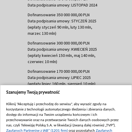
Data podpisania umowy: LISTOPAD 2024
Dofinansowanie 350 000 000,00 PLN
Data podpisania umowy: STYCZEŃ 2025
(wpłaty styczeń 90 mln, luty 130 mln,
marzec 130 mln)
Dofinansowanie 300 000 000,00 PLN
Data podpisania umowy: KWIECIEŃ 2025
(wpłaty kwiecień 150 mln, maj 140 mln,
czerwiec 10 mln)
Dofinansowanie 170 000 000,00 PLN
Data podpisania umowy: LIPIEC 2025
(wpłaty lipiec 160 mln, sierpień 10 mln)
Szanujemy Twoją prywatność
Dofinansowanie 60 000 000,00 PLN
Data podpisania umowy: SIERPIEŃ 2025
Kliknij "Akceptuję i przechodzę do serwisu", aby wyrazić zgody na
(wpłata wrzesień 60 mln)
korzystanie z technologii automatycznego śledzenia i zbierania danych,
Dofinansowanie 635 783 051,21 PLN
dostęp do informacji na Twoim urządzeniu końcowym i ich
przechowywanie oraz na przetwarzanie Twoich danych osobowych przez
Data podpisania umowy: WRZESIEŃ 2025
nas, czyli Telewizję Polską S.A. w likwidacji (zwaną dalej również „TVP”),
(wpłata wrzesień 100 mln, październik 350
Zaufanych Partnerów z IAB* (1201 firm)
oraz pozostałych
Zaufanych