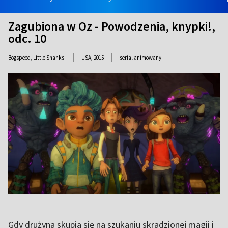
Zagubiona w Oz - Powodzenia, knypki!,
odc. 10
|
|
Bogspeed, Little Shanks!
USA,
2015
serial animowany
Gdy drużyna skupia się na szukaniu skradzionej magii i