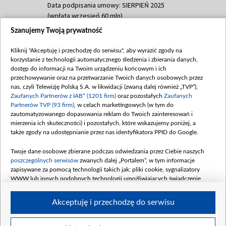
Data podpisania umowy: SIERPIEŃ 2025
(wpłata wrzesień 60 mln)
Szanujemy Twoją prywatność
Dofinansowanie 635 783 051,21 PLN
Data podpisania umowy: WRZESIEŃ 2025
Kliknij "Akceptuję i przechodzę do serwisu", aby wyrazić zgody na
(wpłata wrzesień 100 mln, październik 350
korzystanie z technologii automatycznego śledzenia i zbierania danych,
mln, listopad 265 mln)
dostęp do informacji na Twoim urządzeniu końcowym i ich
przechowywanie oraz na przetwarzanie Twoich danych osobowych przez
Dofinansowanie 48 862 000,00 PLN
nas, czyli Telewizję Polską S.A. w likwidacji (zwaną dalej również „TVP”),
Data podpisania umowy: GRUDZIEŃ 2025
Zaufanych Partnerów z IAB* (1201 firm)
oraz pozostałych
Zaufanych
(wpłata grudzień 60,548 mln)
Partnerów TVP (93 firm)
, w celach marketingowych (w tym do
zautomatyzowanego dopasowania reklam do Twoich zainteresowań i
Dofinansowanie 900 000 000,00 PLN
mierzenia ich skuteczności) i pozostałych, które wskazujemy poniżej, a
Data podpisania umowy: LUTY 2026 (wpłata
także zgody na udostępnianie przez nas identyfikatora PPID do Google.
26 lutego 80 mln, 4 marca 370 mln,
8
kwiecień 180 mln, 7 maja 180 mln, 8
Twoje dane osobowe zbierane podczas odwiedzania przez Ciebie naszych
czerwca 90 mln)
poszczególnych serwisów
zwanych dalej „Portalem”, w tym informacje
zapisywane za pomocą technologii takich jak: pliki cookie, sygnalizatory
Dofinansowanie 250 000 000,00 PLN
WWW lub innych podobnych technologii umożliwiających świadczenie
Data podpisania umowy LIPIEC 2026 (wpłata
dopasowanych i bezpiecznych usług, personalizację treści oraz reklam,
udostępnianie funkcji mediów społecznościowych oraz analizowanie ruchu
4 sierpnia 250 mln
Akceptuję i przechodzę do serwisu
w Internecie.
Twoje dane osobowe zbierane podczas odwiedzania przez Ciebie