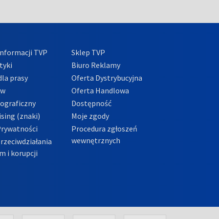
nformacji TVP
Sklep TVP
tyki
Biuro Reklamy
la prasy
Oferta Dystrybucyjna
ów
Oferta Handlowa
tograficzny
Dostępność
sing (znaki)
Moje zgody
Prywatności
Procedura zgłoszeń
wewnętrznych
przeciwdziałania
m i korupcji