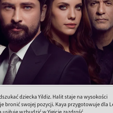
dszukać dziecka Yildiz. Halit staje na wysokości
je bronić swojej pozycji. Kaya przygotowuje dla L
a usiłuje wzbudzić w Yigicie zazdrość.