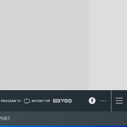
...
PROGRAM TV
ANTENY TVP
PORT