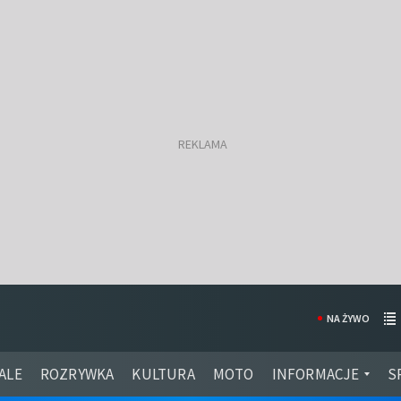
NA ŻYWO
ALE
ROZRYWKA
KULTURA
MOTO
INFORMACJE
S