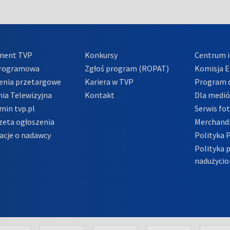
ment TVP
Konkursy
Centrum i
Programowa
Zgłoś program (ROPAT)
Komisja E
enia przetargowe
Kariera w TVP
Program d
ia Telewizyjna
Kontakt
Dla medi
min tvp.pl
Serwis fo
zeta ogłoszenia
Merchandi
acje o nadawcy
Polityka 
Polityka 
nadużycio