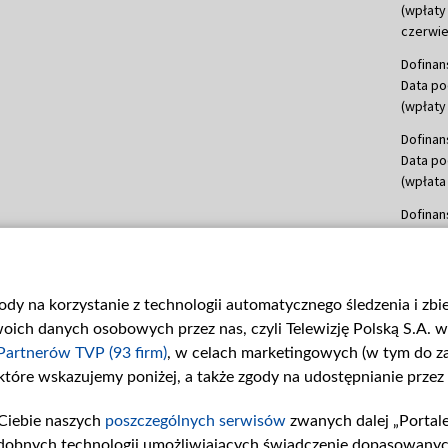
(wpłaty
czerwie
Dofinan
Data po
(wpłaty 
Dofinan
Data po
(wpłata
Dofinan
Data po
(wpłata
mln, lis
gody na korzystanie z technologii automatycznego śledzenia i zb
Dofinan
ch danych osobowych przez nas, czyli Telewizję Polską S.A. w 
Data po
(wpłata
Partnerów TVP (93 firm)
, w celach marketingowych (w tym do 
 które wskazujemy poniżej, a także zgody na udostępnianie przez
Dofinan
Data po
Ciebie naszych
poszczególnych serwisów
zwanych dalej „Portal
26 lute
dobnych technologii umożliwiających świadczenie dopasowanych i
kwiecie