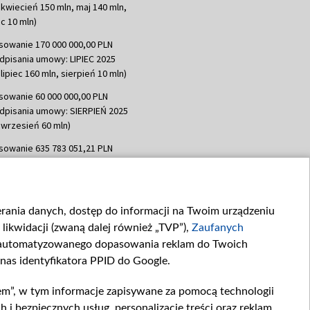
 kwiecień 150 mln, maj 140 mln,
c 10 mln)
sowanie 170 000 000,00 PLN
dpisania umowy: LIPIEC 2025
lipiec 160 mln, sierpień 10 mln)
sowanie 60 000 000,00 PLN
dpisania umowy: SIERPIEŃ 2025
 wrzesień 60 mln)
sowanie 635 783 051,21 PLN
dpisania umowy: WRZESIEŃ 2025
 wrzesień 100 mln, październik 350
topad 265 mln)
ierania danych, dostęp do informacji na Twoim urządzeniu
sowanie 48 862 000,00 PLN
likwidacji (zwaną dalej również „TVP”),
Zaufanych
dpisania umowy: GRUDZIEŃ 2025
 grudzień 60,548 mln)
zautomatyzowanego dopasowania reklam do Twoich
 nas identyfikatora PPID do Google.
sowanie 900 000 000,00 PLN
dpisania umowy: LUTY 2026 (wpłata
em”, w tym informacje zapisywane za pomocą technologii
go 80 mln, 4 marca 370 mln,
8
 bezpiecznych usług, personalizację treści oraz reklam,
ń 180 mln, 7 maja 180 mln, 8