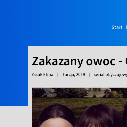
Start
Zakazany owoc - 
Yasak Elma
|
Turcja,
2019
|
serial obyczajow