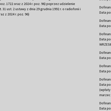
r. poz. 1722 oraz z 2024 r. poz. 96) poprzez udzielenie
Dofinan
 31 ust. 2 ustawy z dnia 29 grudnia 1992 r. o radiofonii i
Data po
raz z 2024 r. poz. 96)
Dofinan
Data po
Dofinan
Data po
WRZESIE
Dofinan
Data po
Dofinan
Data po
Dofinan
Data po
(wpłaty
marzec 
Dofinan
Data po