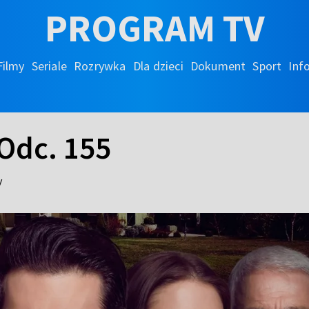
PROGRAM TV
Filmy
Seriale
Rozrywka
Dla dzieci
Dokument
Sport
Inf
Odc. 155
y