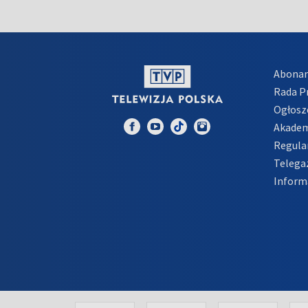
Abona
Rada 
Ogłosz
Akadem
Regula
Telega
Inform