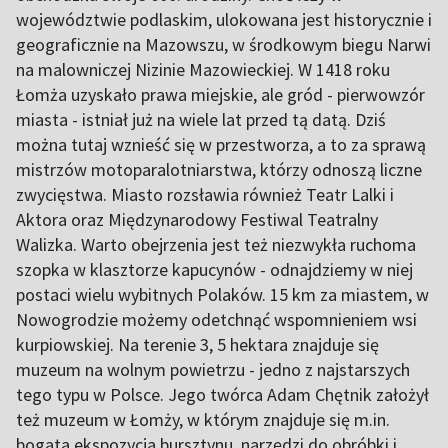
województwie podlaskim, ulokowana jest historycznie i
geograficznie na Mazowszu, w środkowym biegu Narwi
na malowniczej Nizinie Mazowieckiej. W 1418 roku
Łomża uzyskało prawa miejskie, ale gród - pierwowzór
miasta - istniał już na wiele lat przed tą datą. Dziś
można tutaj wznieść się w przestworza, a to za sprawą
mistrzów motoparalotniarstwa, którzy odnoszą liczne
zwycięstwa. Miasto rozsławia również Teatr Lalki i
Aktora oraz Międzynarodowy Festiwal Teatralny
Walizka. Warto obejrzenia jest też niezwykła ruchoma
szopka w klasztorze kapucynów - odnajdziemy w niej
postaci wielu wybitnych Polaków. 15 km za miastem, w
Nowogrodzie możemy odetchnąć wspomnieniem wsi
kurpiowskiej. Na terenie 3, 5 hektara znajduje się
muzeum na wolnym powietrzu - jedno z najstarszych
tego typu w Polsce. Jego twórca Adam Chętnik założył
też muzeum w Łomży, w którym znajduje się m.in.
bogata ekspozycja bursztynu, narzędzi do obróbki i