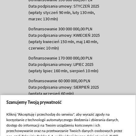
Data podpisania umowy: STYCZEŃ 2025
(wpłaty styczeń 90 mln, luty 130 mln,
marzec 130 mln)
Dofinansowanie 300 000 000,00 PLN
Data podpisania umowy: KWIECIEŃ 2025
(wpłaty kwiecień 150 mln, maj 140 mln,
czerwiec 10 mln)
Dofinansowanie 170 000 000,00 PLN
Data podpisania umowy: LIPIEC 2025
(wpłaty lipiec 160 mln, sierpień 10 mln)
Dofinansowanie 60 000 000,00 PLN
Data podpisania umowy: SIERPIEŃ 2025
(wpłata wrzesień 60 mln)
Szanujemy Twoją prywatność
Dofinansowanie 635 783 051,21 PLN
Data podpisania umowy: WRZESIEŃ 2025
Kliknij "Akceptuję i przechodzę do serwisu", aby wyrazić zgody na
(wpłata wrzesień 100 mln, październik 350
korzystanie z technologii automatycznego śledzenia i zbierania danych,
mln, listopad 265 mln)
dostęp do informacji na Twoim urządzeniu końcowym i ich
przechowywanie oraz na przetwarzanie Twoich danych osobowych przez
Dofinansowanie 48 862 000,00 PLN