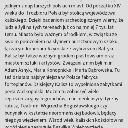
jednym z najstarszych polskich miast. Od początku XIV
wieku do II rozbioru Polski był stolicą województwa
kaliskiego. Dzięki badaniom archeologicznym wiemy, że
ludzie żyli na tych terenach już co najmniej 7 tys. lat
temu. Miasto było ważnym ośrodkiem, w związku ze
swoim położeniem na słynnym bursztynowym szlaku,
łączącym Imperium Rzymskie z wybrzeżem Bałtyku.
Kalisz był także ważnym grodem piastowskim oraz
miastem sztuki i artystów. Związani z nim byli m.in.
Adam Asnyk, Maria Konopnicka i Maria Dąbrowska. Tu
też działała najsłynniejsza w Polsce fabryka
fortepianów. Dzisiejszy Kalisz to wypełniona zabytkami
perła Wielkopolski. Można tu zobaczyć wiele
reprezentacyjnych gmachów, m.in. neoklasycystyczny
ratusz, Teatr im. Wojciecha Bogusławskiego czy
budynek w kształcie neoromańskiej budowli, będący
niegdyś więzieniem. Wśród wielu kaliskich kościołów na
wyróżnienie zasługuje Bazylika Wniebowzięcia