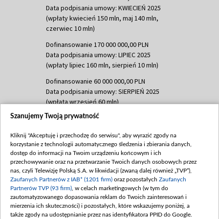
Data podpisania umowy: KWIECIEŃ 2025
(wpłaty kwiecień 150 mln, maj 140 mln,
czerwiec 10 mln)
Dofinansowanie 170 000 000,00 PLN
Data podpisania umowy: LIPIEC 2025
(wpłaty lipiec 160 mln, sierpień 10 mln)
Dofinansowanie 60 000 000,00 PLN
Data podpisania umowy: SIERPIEŃ 2025
(wpłata wrzesień 60 mln)
Szanujemy Twoją prywatność
Dofinansowanie 635 783 051,21 PLN
Data podpisania umowy: WRZESIEŃ 2025
Kliknij "Akceptuję i przechodzę do serwisu", aby wyrazić zgody na
(wpłata wrzesień 100 mln, październik 350
korzystanie z technologii automatycznego śledzenia i zbierania danych,
mln, listopad 265 mln)
dostęp do informacji na Twoim urządzeniu końcowym i ich
przechowywanie oraz na przetwarzanie Twoich danych osobowych przez
Dofinansowanie 48 862 000,00 PLN
nas, czyli Telewizję Polską S.A. w likwidacji (zwaną dalej również „TVP”),
Data podpisania umowy: GRUDZIEŃ 2025
Zaufanych Partnerów z IAB* (1201 firm)
oraz pozostałych
Zaufanych
(wpłata grudzień 60,548 mln)
Partnerów TVP (93 firm)
, w celach marketingowych (w tym do
zautomatyzowanego dopasowania reklam do Twoich zainteresowań i
Dofinansowanie 900 000 000,00 PLN
mierzenia ich skuteczności) i pozostałych, które wskazujemy poniżej, a
Data podpisania umowy: LUTY 2026 (wpłata
także zgody na udostępnianie przez nas identyfikatora PPID do Google.