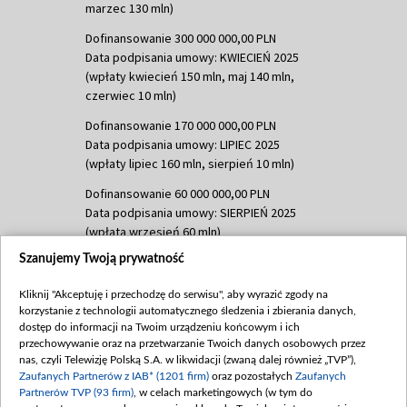
marzec 130 mln)
Dofinansowanie 300 000 000,00 PLN
Data podpisania umowy: KWIECIEŃ 2025
(wpłaty kwiecień 150 mln, maj 140 mln,
czerwiec 10 mln)
Dofinansowanie 170 000 000,00 PLN
Data podpisania umowy: LIPIEC 2025
(wpłaty lipiec 160 mln, sierpień 10 mln)
Dofinansowanie 60 000 000,00 PLN
Data podpisania umowy: SIERPIEŃ 2025
(wpłata wrzesień 60 mln)
Szanujemy Twoją prywatność
Dofinansowanie 635 783 051,21 PLN
Data podpisania umowy: WRZESIEŃ 2025
Kliknij "Akceptuję i przechodzę do serwisu", aby wyrazić zgody na
(wpłata wrzesień 100 mln, październik 350
korzystanie z technologii automatycznego śledzenia i zbierania danych,
mln, listopad 265 mln)
dostęp do informacji na Twoim urządzeniu końcowym i ich
przechowywanie oraz na przetwarzanie Twoich danych osobowych przez
Dofinansowanie 48 862 000,00 PLN
nas, czyli Telewizję Polską S.A. w likwidacji (zwaną dalej również „TVP”),
Data podpisania umowy: GRUDZIEŃ 2025
Zaufanych Partnerów z IAB* (1201 firm)
oraz pozostałych
Zaufanych
(wpłata grudzień 60,548 mln)
Partnerów TVP (93 firm)
, w celach marketingowych (w tym do