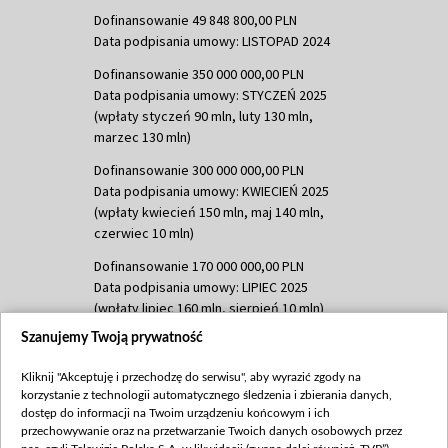
Dofinansowanie 49 848 800,00 PLN
Data podpisania umowy: LISTOPAD 2024
Dofinansowanie 350 000 000,00 PLN
Data podpisania umowy: STYCZEŃ 2025
(wpłaty styczeń 90 mln, luty 130 mln,
marzec 130 mln)
Dofinansowanie 300 000 000,00 PLN
Data podpisania umowy: KWIECIEŃ 2025
(wpłaty kwiecień 150 mln, maj 140 mln,
czerwiec 10 mln)
Dofinansowanie 170 000 000,00 PLN
Data podpisania umowy: LIPIEC 2025
(wpłaty lipiec 160 mln, sierpień 10 mln)
Szanujemy Twoją prywatność
Dofinansowanie 60 000 000,00 PLN
Data podpisania umowy: SIERPIEŃ 2025
Kliknij "Akceptuję i przechodzę do serwisu", aby wyrazić zgody na
(wpłata wrzesień 60 mln)
korzystanie z technologii automatycznego śledzenia i zbierania danych,
Dofinansowanie 635 783 051,21 PLN
dostęp do informacji na Twoim urządzeniu końcowym i ich
przechowywanie oraz na przetwarzanie Twoich danych osobowych przez
Data podpisania umowy: WRZESIEŃ 2025