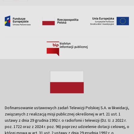
Dofinansowanie ustawowych zadań Telewizji Polskiej S.A. w likwidacji,
związanych z realizacją misji publicznej określonej w art. 21 ust. 1
ustawy z dnia 29 grudnia 1992 r. o radiofonii i telewizji (Dz. U. z 2022 r.
poz. 1722 oraz z 2024 r. poz. 96) poprzez udzielenie dotacji celowej, o
której mowa w art. 31 ust. 2 ustawy z dnia 29 grudnia 1992 r. o