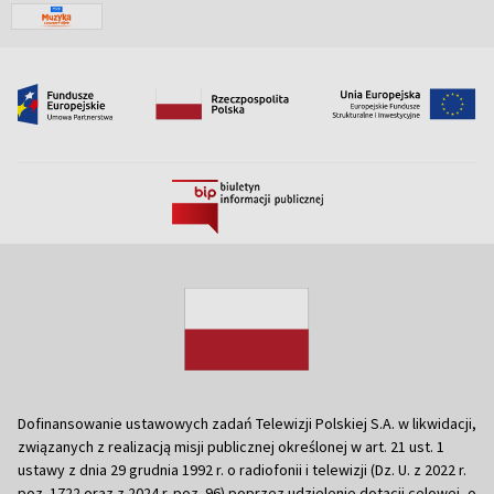
Dofinansowanie ustawowych zadań Telewizji Polskiej S.A. w likwidacji,
związanych z realizacją misji publicznej określonej w art. 21 ust. 1
ustawy z dnia 29 grudnia 1992 r. o radiofonii i telewizji (Dz. U. z 2022 r.
poz. 1722 oraz z 2024 r. poz. 96) poprzez udzielenie dotacji celowej, o