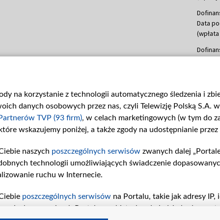
Dofinan
Data po
(wpłata
Dofinan
Data po
(wpłata
mln, lis
gody na korzystanie z technologii automatycznego śledzenia i zb
Dofinan
ch danych osobowych przez nas, czyli Telewizję Polską S.A. w 
Data po
(wpłata
Partnerów TVP (93 firm)
, w celach marketingowych (w tym do 
 które wskazujemy poniżej, a także zgody na udostępnianie przez
Dofinan
Data po
Ciebie naszych
poszczególnych serwisów
zwanych dalej „Portal
26 lute
dobnych technologii umożliwiających świadczenie dopasowanych i
kwiecie
czerwca
lizowanie ruchu w Internecie.
Dofinan
Ciebie
poszczególnych serwisów
na Portalu, takie jak adresy IP
Data po
iwaniach w serwisach Portalu czy historia odwiedzin będą prze
4 sierpn