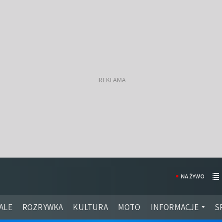
NA ŻYWO
ALE
ROZRYWKA
KULTURA
MOTO
INFORMACJE
S