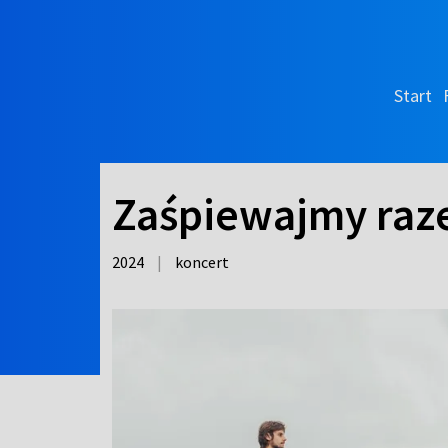
Start
Zaśpiewajmy raz
2024
|
koncert