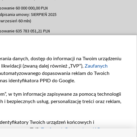
sowanie 60 000 000,00 PLN
dpisania umowy: SIERPIEŃ 2025
 wrzesień 60 mln)
sowanie 635 783 051,21 PLN
dpisania umowy: WRZESIEŃ 2025
 wrzesień 100 mln, październik 350
topad 265 mln)
ierania danych, dostęp do informacji na Twoim urządzeniu
sowanie 48 862 000,00 PLN
likwidacji (zwaną dalej również „TVP”),
Zaufanych
dpisania umowy: GRUDZIEŃ 2025
 grudzień 60,548 mln)
zautomatyzowanego dopasowania reklam do Twoich
 nas identyfikatora PPID do Google.
sowanie 900 000 000,00 PLN
dpisania umowy: LUTY 2026 (wpłata
em”, w tym informacje zapisywane za pomocą technologii
go 80 mln, 4 marca 370 mln,
8
 bezpiecznych usług, personalizację treści oraz reklam,
ń 180 mln, 7 maja 180 mln, 8
 90 mln)
sowanie 250 000 000,00 PLN
, identyfikatory Twoich urządzeń końcowych i
dpisania umowy LIPIEC 2026 (wpłata
twarzane przez TVP,
Zaufanych Partnerów z IAB
oraz
ia 250 mln