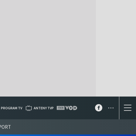
...
PROGRAM TV
ANTENY TVP
PORT