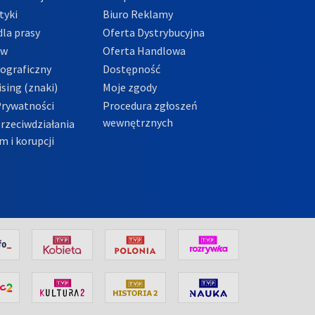
tyki
Biuro Reklamy
la prasy
Oferta Dystrybucyjna
ów
Oferta Handlowa
tograficzny
Dostępność
sing (znaki)
Moje zgody
Prywatności
Procedura zgłoszeń
wewnętrznych
przeciwdziałania
m i korupcji