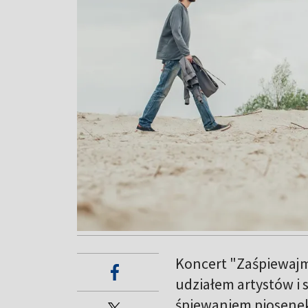
Koncert "Zaśpiewaj
udziałem artystów i 
śpiewaniem piosenek