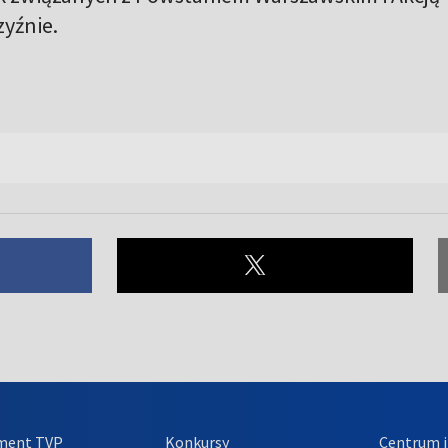
zyźnie.
ment TVP
Konkursy
Centrum i