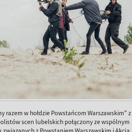
my razem w hołdzie Powstańcom Warszawskim" z
solistów scen lubelskich połączony ze wspólnym
 związanych z Powstaniem Warszawskim i Akcją