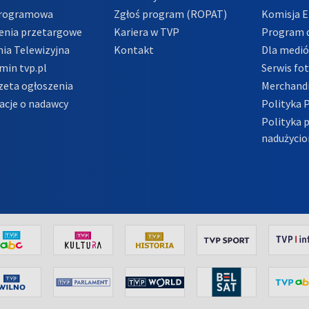
Programowa
Zgłoś program (ROPAT)
Komisja E
enia przetargowe
Kariera w TVP
Program d
ia Telewizyjna
Kontakt
Dla medi
min tvp.pl
Serwis fo
zeta ogłoszenia
Merchandi
acje o nadawcy
Polityka 
Polityka 
nadużycio