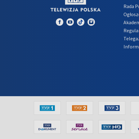
Rada 
Ogłosz
Akadem
Regula
Telega
Inform