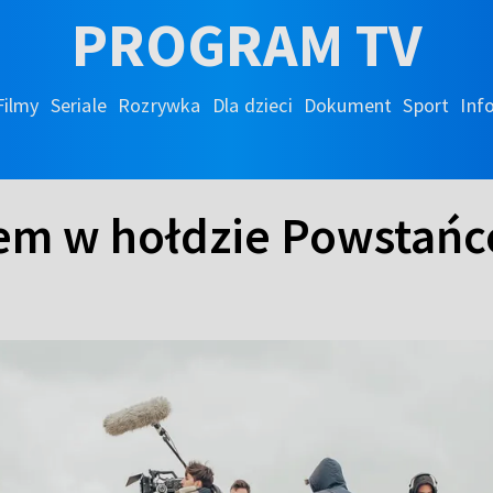
PROGRAM TV
Filmy
Seriale
Rozrywka
Dla dzieci
Dokument
Sport
Inf
em w hołdzie Powstań