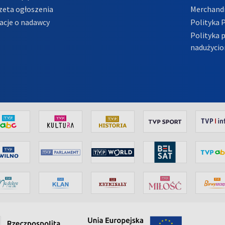
zeta ogłoszenia
Merchandi
acje o nadawcy
Polityka 
Polityka 
nadużycio