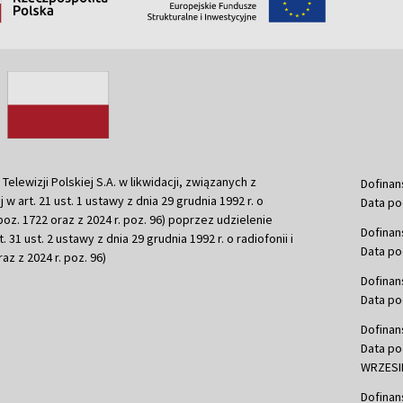
ewizji Polskiej S.A. w likwidacji, związanych z
Dofinan
j w art. 21 ust. 1 ustawy z dnia 29 grudnia 1992 r. o
Data po
r. poz. 1722 oraz z 2024 r. poz. 96) poprzez udzielenie
Dofinan
 31 ust. 2 ustawy z dnia 29 grudnia 1992 r. o radiofonii i
Data po
raz z 2024 r. poz. 96)
Dofinan
Data po
Dofinan
Data po
WRZESIE
Dofinan