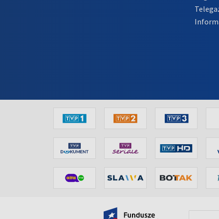
Telega
Inform