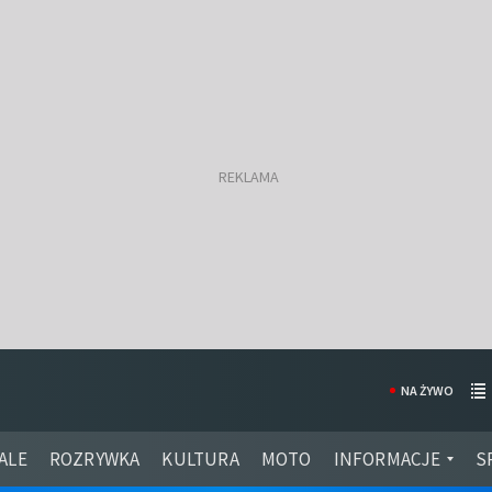
NA ŻYWO
ALE
ROZRYWKA
KULTURA
MOTO
INFORMACJE
S