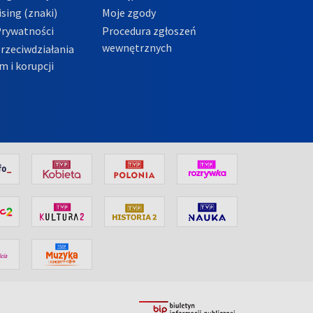
sing (znaki)
Moje zgody
Prywatności
Procedura zgłoszeń
wewnętrznych
przeciwdziałania
m i korupcji