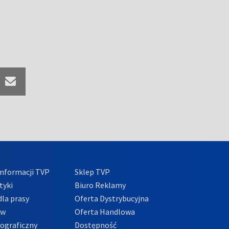
nformacji TVP
Sklep TVP
tyki
Biuro Reklamy
la prasy
Oferta Dystrybucyjna
ów
Oferta Handlowa
tograficzny
Dostępność