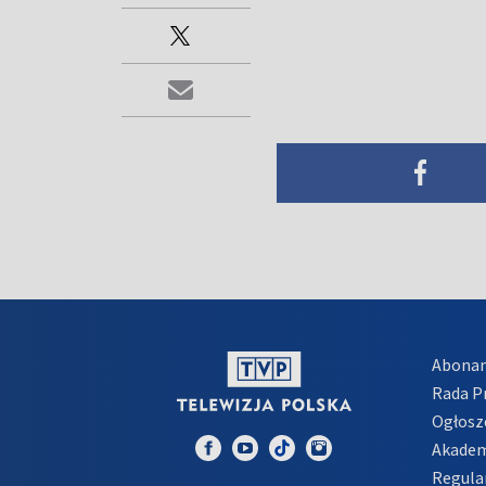
Abona
Rada 
Ogłosz
Akadem
Regula