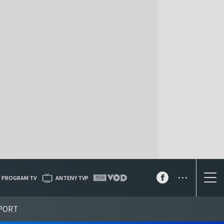
...
PROGRAM TV
ANTENY TVP
PORT