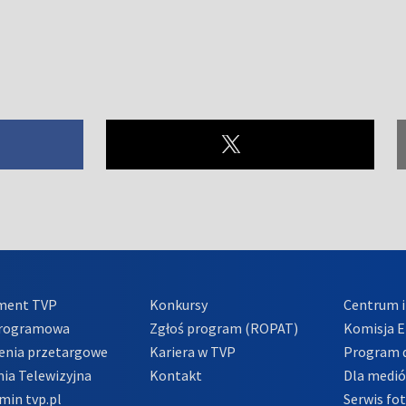
ment TVP
Konkursy
Centrum i
Programowa
Zgłoś program (ROPAT)
Komisja E
enia przetargowe
Kariera w TVP
Program d
ia Telewizyjna
Kontakt
Dla medi
min tvp.pl
Serwis fo