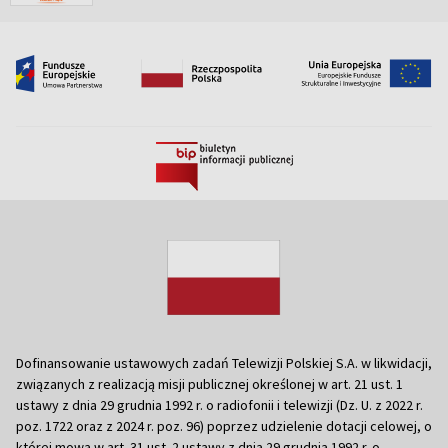
Dofinansowanie ustawowych zadań Telewizji Polskiej S.A. w likwidacji,
związanych z realizacją misji publicznej określonej w art. 21 ust. 1
ustawy z dnia 29 grudnia 1992 r. o radiofonii i telewizji (Dz. U. z 2022 r.
poz. 1722 oraz z 2024 r. poz. 96) poprzez udzielenie dotacji celowej, o
której mowa w art. 31 ust. 2 ustawy z dnia 29 grudnia 1992 r. o