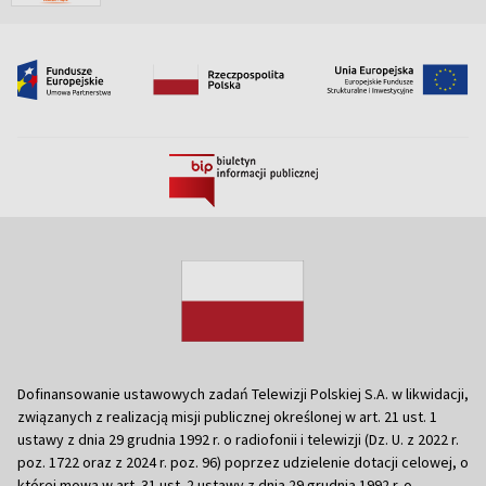
Dofinansowanie ustawowych zadań Telewizji Polskiej S.A. w likwidacji,
związanych z realizacją misji publicznej określonej w art. 21 ust. 1
ustawy z dnia 29 grudnia 1992 r. o radiofonii i telewizji (Dz. U. z 2022 r.
poz. 1722 oraz z 2024 r. poz. 96) poprzez udzielenie dotacji celowej, o
której mowa w art. 31 ust. 2 ustawy z dnia 29 grudnia 1992 r. o