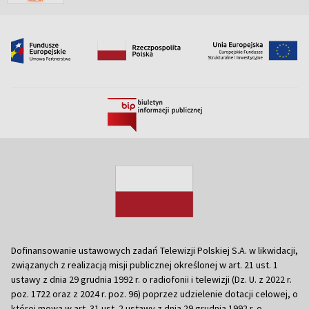
Dofinansowanie ustawowych zadań Telewizji Polskiej S.A. w likwidacji,
związanych z realizacją misji publicznej określonej w art. 21 ust. 1
ustawy z dnia 29 grudnia 1992 r. o radiofonii i telewizji (Dz. U. z 2022 r.
poz. 1722 oraz z 2024 r. poz. 96) poprzez udzielenie dotacji celowej, o
której mowa w art. 31 ust. 2 ustawy z dnia 29 grudnia 1992 r. o