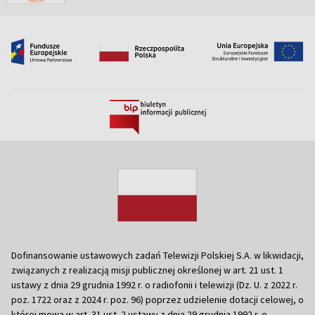
Dofinansowanie ustawowych zadań Telewizji Polskiej S.A. w likwidacji,
związanych z realizacją misji publicznej określonej w art. 21 ust. 1
ustawy z dnia 29 grudnia 1992 r. o radiofonii i telewizji (Dz. U. z 2022 r.
poz. 1722 oraz z 2024 r. poz. 96) poprzez udzielenie dotacji celowej, o
której mowa w art. 31 ust. 2 ustawy z dnia 29 grudnia 1992 r. o