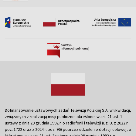
Dofinansowanie ustawowych zadań Telewizji Polskiej S.A. w likwidacji,
związanych z realizacją misji publicznej określonej w art. 21 ust. 1
ustawy z dnia 29 grudnia 1992 r. o radiofonii i telewizji (Dz. U. z 2022 r.
poz. 1722 oraz z 2024 r. poz. 96) poprzez udzielenie dotacji celowej, o
której mowa w art. 31 ust. 2 ustawy z dnia 29 grudnia 1992 r. o