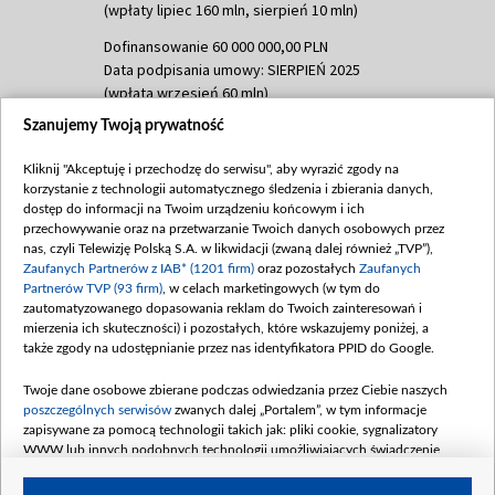
(wpłaty lipiec 160 mln, sierpień 10 mln)
Dofinansowanie 60 000 000,00 PLN
Data podpisania umowy: SIERPIEŃ 2025
(wpłata wrzesień 60 mln)
Szanujemy Twoją prywatność
Dofinansowanie 635 783 051,21 PLN
Data podpisania umowy: WRZESIEŃ 2025
Kliknij "Akceptuję i przechodzę do serwisu", aby wyrazić zgody na
(wpłata wrzesień 100 mln, październik 350
korzystanie z technologii automatycznego śledzenia i zbierania danych,
mln, listopad 265 mln)
dostęp do informacji na Twoim urządzeniu końcowym i ich
przechowywanie oraz na przetwarzanie Twoich danych osobowych przez
Dofinansowanie 48 862 000,00 PLN
nas, czyli Telewizję Polską S.A. w likwidacji (zwaną dalej również „TVP”),
Data podpisania umowy: GRUDZIEŃ 2025
Zaufanych Partnerów z IAB* (1201 firm)
oraz pozostałych
Zaufanych
(wpłata grudzień 60,548 mln)
Partnerów TVP (93 firm)
, w celach marketingowych (w tym do
zautomatyzowanego dopasowania reklam do Twoich zainteresowań i
Dofinansowanie 900 000 000,00 PLN
mierzenia ich skuteczności) i pozostałych, które wskazujemy poniżej, a
Data podpisania umowy: LUTY 2026 (wpłata
także zgody na udostępnianie przez nas identyfikatora PPID do Google.
26 lutego 80 mln, 4 marca 370 mln,
8
kwiecień 180 mln, 7 maja 180 mln, 8
Twoje dane osobowe zbierane podczas odwiedzania przez Ciebie naszych
czerwca 90 mln)
poszczególnych serwisów
zwanych dalej „Portalem”, w tym informacje
zapisywane za pomocą technologii takich jak: pliki cookie, sygnalizatory
Dofinansowanie 250 000 000,00 PLN
WWW lub innych podobnych technologii umożliwiających świadczenie
Data podpisania umowy LIPIEC 2026 (wpłata
dopasowanych i bezpiecznych usług, personalizację treści oraz reklam,
udostępnianie funkcji mediów społecznościowych oraz analizowanie ruchu
4 sierpnia 250 mln