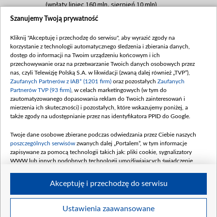
(wpłaty lipiec 160 mln, sierpień 10 mln)
Szanujemy Twoją prywatność
Dofinansowanie 60 000 000,00 PLN
Data podpisania umowy: SIERPIEŃ 2025
Kliknij "Akceptuję i przechodzę do serwisu", aby wyrazić zgody na
(wpłata wrzesień 60 mln)
korzystanie z technologii automatycznego śledzenia i zbierania danych,
Dofinansowanie 635 783 051,21 PLN
dostęp do informacji na Twoim urządzeniu końcowym i ich
przechowywanie oraz na przetwarzanie Twoich danych osobowych przez
Data podpisania umowy: WRZESIEŃ 2025
nas, czyli Telewizję Polską S.A. w likwidacji (zwaną dalej również „TVP”),
(wpłata wrzesień 100 mln, październik 350
Zaufanych Partnerów z IAB* (1201 firm)
oraz pozostałych
Zaufanych
mln, listopad 265 mln)
Partnerów TVP (93 firm)
, w celach marketingowych (w tym do
zautomatyzowanego dopasowania reklam do Twoich zainteresowań i
Dofinansowanie 48 862 000,00 PLN
mierzenia ich skuteczności) i pozostałych, które wskazujemy poniżej, a
Data podpisania umowy: GRUDZIEŃ 2025
także zgody na udostępnianie przez nas identyfikatora PPID do Google.
(wpłata grudzień 60,548 mln)
Twoje dane osobowe zbierane podczas odwiedzania przez Ciebie naszych
Dofinansowanie 900 000 000,00 PLN
poszczególnych serwisów
zwanych dalej „Portalem”, w tym informacje
Data podpisania umowy: LUTY 2026 (wpłata
zapisywane za pomocą technologii takich jak: pliki cookie, sygnalizatory
26 lutego 80 mln, 4 marca 370 mln,
8
WWW lub innych podobnych technologii umożliwiających świadczenie
kwiecień 180 mln, 7 maja 180 mln, 8
dopasowanych i bezpiecznych usług, personalizację treści oraz reklam,
udostępnianie funkcji mediów społecznościowych oraz analizowanie ruchu
czerwca 90 mln)
Akceptuję i przechodzę do serwisu
w Internecie.
Twoje dane osobowe zbierane podczas odwiedzania przez Ciebie
Ustawienia zaawansowane
poszczególnych serwisów
na Portalu, takie jak adresy IP, identyfikatory