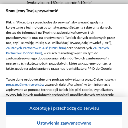
(wpłaty lipiec 160 mln, sierpień 10 mln)
Szanujemy Twoją prywatność
Dofinansowanie 60 000 000,00 PLN
Data podpisania umowy: SIERPIEŃ 2025
Kliknij "Akceptuję i przechodzę do serwisu", aby wyrazić zgody na
(wpłata wrzesień 60 mln)
korzystanie z technologii automatycznego śledzenia i zbierania danych,
Dofinansowanie 635 783 051,21 PLN
dostęp do informacji na Twoim urządzeniu końcowym i ich
przechowywanie oraz na przetwarzanie Twoich danych osobowych przez
Data podpisania umowy: WRZESIEŃ 2025
nas, czyli Telewizję Polską S.A. w likwidacji (zwaną dalej również „TVP”),
(wpłata wrzesień 100 mln, październik 350
Zaufanych Partnerów z IAB* (1201 firm)
oraz pozostałych
Zaufanych
mln, listopad 265 mln)
Partnerów TVP (93 firm)
, w celach marketingowych (w tym do
zautomatyzowanego dopasowania reklam do Twoich zainteresowań i
Dofinansowanie 48 862 000,00 PLN
mierzenia ich skuteczności) i pozostałych, które wskazujemy poniżej, a
Data podpisania umowy: GRUDZIEŃ 2025
także zgody na udostępnianie przez nas identyfikatora PPID do Google.
(wpłata grudzień 60,548 mln)
Twoje dane osobowe zbierane podczas odwiedzania przez Ciebie naszych
Dofinansowanie 900 000 000,00 PLN
poszczególnych serwisów
zwanych dalej „Portalem”, w tym informacje
Data podpisania umowy: LUTY 2026 (wpłata
zapisywane za pomocą technologii takich jak: pliki cookie, sygnalizatory
26 lutego 80 mln, 4 marca 370 mln,
8
WWW lub innych podobnych technologii umożliwiających świadczenie
kwiecień 180 mln, 7 maja 180 mln, 8
dopasowanych i bezpiecznych usług, personalizację treści oraz reklam,
udostępnianie funkcji mediów społecznościowych oraz analizowanie ruchu
czerwca 90 mln)
Akceptuję i przechodzę do serwisu
w Internecie.
Twoje dane osobowe zbierane podczas odwiedzania przez Ciebie
Ustawienia zaawansowane
poszczególnych serwisów
na Portalu, takie jak adresy IP, identyfikatory