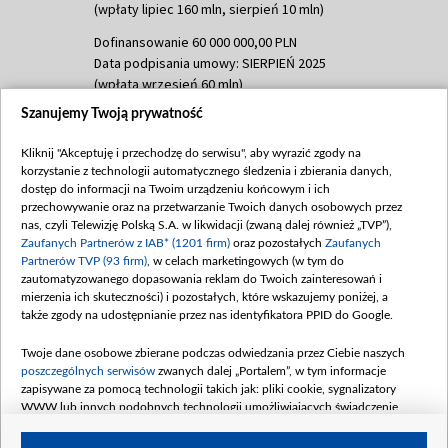
(wpłaty lipiec 160 mln, sierpień 10 mln)
Dofinansowanie 60 000 000,00 PLN
Data podpisania umowy: SIERPIEŃ 2025
(wpłata wrzesień 60 mln)
Szanujemy Twoją prywatność
Dofinansowanie 635 783 051,21 PLN
Data podpisania umowy: WRZESIEŃ 2025
Kliknij "Akceptuję i przechodzę do serwisu", aby wyrazić zgody na
(wpłata wrzesień 100 mln, październik 350
korzystanie z technologii automatycznego śledzenia i zbierania danych,
mln, listopad 265 mln)
dostęp do informacji na Twoim urządzeniu końcowym i ich
przechowywanie oraz na przetwarzanie Twoich danych osobowych przez
Dofinansowanie 48 862 000,00 PLN
nas, czyli Telewizję Polską S.A. w likwidacji (zwaną dalej również „TVP”),
Data podpisania umowy: GRUDZIEŃ 2025
Zaufanych Partnerów z IAB* (1201 firm)
oraz pozostałych
Zaufanych
(wpłata grudzień 60,548 mln)
Partnerów TVP (93 firm)
, w celach marketingowych (w tym do
zautomatyzowanego dopasowania reklam do Twoich zainteresowań i
Dofinansowanie 900 000 000,00 PLN
mierzenia ich skuteczności) i pozostałych, które wskazujemy poniżej, a
Data podpisania umowy: LUTY 2026 (wpłata
także zgody na udostępnianie przez nas identyfikatora PPID do Google.
26 lutego 80 mln, 4 marca 370 mln,
8
kwiecień 180 mln, 7 maja 180 mln, 8
Twoje dane osobowe zbierane podczas odwiedzania przez Ciebie naszych
czerwca 90 mln)
poszczególnych serwisów
zwanych dalej „Portalem”, w tym informacje
zapisywane za pomocą technologii takich jak: pliki cookie, sygnalizatory
Dofinansowanie 250 000 000,00 PLN
WWW lub innych podobnych technologii umożliwiających świadczenie
Data podpisania umowy LIPIEC 2026 (wpłata
dopasowanych i bezpiecznych usług, personalizację treści oraz reklam,
udostępnianie funkcji mediów społecznościowych oraz analizowanie ruchu
4 sierpnia 250 mln