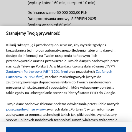
(wpłaty lipiec 160 mln, sierpień 10 mln)
Dofinansowanie 60 000 000,00 PLN
Data podpisania umowy: SIERPIEŃ 2025
(wpłata wrzesień 60 mln)
Szanujemy Twoją prywatność
Dofinansowanie 635 783 051,21 PLN
Data podpisania umowy: WRZESIEŃ 2025
Kliknij "Akceptuję i przechodzę do serwisu", aby wyrazić zgody na
(wpłata wrzesień 100 mln, październik 350
korzystanie z technologii automatycznego śledzenia i zbierania danych,
mln, listopad 265 mln)
dostęp do informacji na Twoim urządzeniu końcowym i ich
przechowywanie oraz na przetwarzanie Twoich danych osobowych przez
Dofinansowanie 48 862 000,00 PLN
nas, czyli Telewizję Polską S.A. w likwidacji (zwaną dalej również „TVP”),
Data podpisania umowy: GRUDZIEŃ 2025
Zaufanych Partnerów z IAB* (1201 firm)
oraz pozostałych
Zaufanych
(wpłata grudzień 60,548 mln)
Partnerów TVP (93 firm)
, w celach marketingowych (w tym do
zautomatyzowanego dopasowania reklam do Twoich zainteresowań i
Dofinansowanie 900 000 000,00 PLN
mierzenia ich skuteczności) i pozostałych, które wskazujemy poniżej, a
Data podpisania umowy: LUTY 2026 (wpłata
także zgody na udostępnianie przez nas identyfikatora PPID do Google.
26 lutego 80 mln, 4 marca 370 mln,
8
kwiecień 180 mln, 7 maja 180 mln, 8
Twoje dane osobowe zbierane podczas odwiedzania przez Ciebie naszych
czerwca 90 mln)
poszczególnych serwisów
zwanych dalej „Portalem”, w tym informacje
zapisywane za pomocą technologii takich jak: pliki cookie, sygnalizatory
Dofinansowanie 250 000 000,00 PLN
WWW lub innych podobnych technologii umożliwiających świadczenie
Data podpisania umowy LIPIEC 2026 (wpłata
dopasowanych i bezpiecznych usług, personalizację treści oraz reklam,
udostępnianie funkcji mediów społecznościowych oraz analizowanie ruchu
4 sierpnia 250 mln