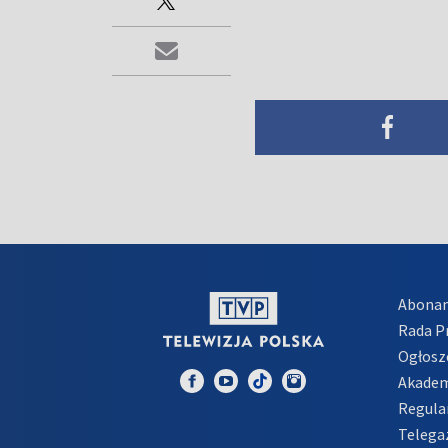
Abona
Rada 
Ogłosz
Akadem
Regula
Telega