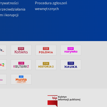
Prywatności
Procedura zgłoszeń
wewnętrznych
przeciwdziałania
m i korupcji