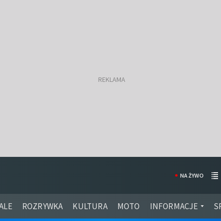
NA ŻYWO
ALE
ROZRYWKA
KULTURA
MOTO
INFORMACJE
S