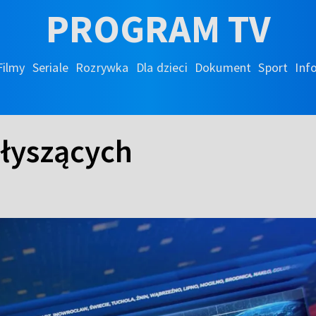
PROGRAM TV
Filmy
Seriale
Rozrywka
Dla dzieci
Dokument
Sport
Inf
słyszących