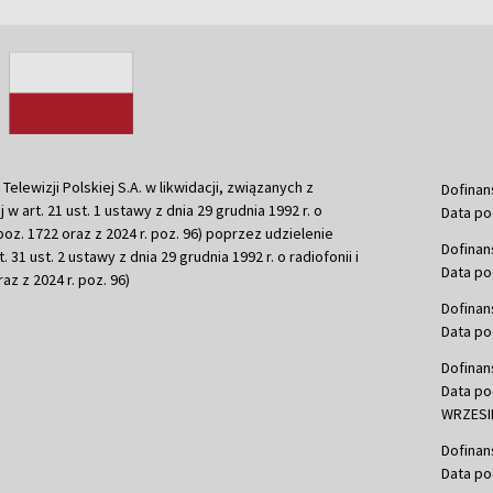
ewizji Polskiej S.A. w likwidacji, związanych z
Dofinan
j w art. 21 ust. 1 ustawy z dnia 29 grudnia 1992 r. o
Data po
r. poz. 1722 oraz z 2024 r. poz. 96) poprzez udzielenie
Dofinan
 31 ust. 2 ustawy z dnia 29 grudnia 1992 r. o radiofonii i
Data po
raz z 2024 r. poz. 96)
Dofinan
Data po
Dofinan
Data po
WRZESIE
Dofinan
Data po