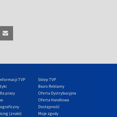
nformacji TVP
Sklep TVP
tyki
Biuro Reklamy
la prasy
Oferta Dystrybucyjna
ów
Oferta Handlowa
tograficzny
Dostępność
sing (znaki)
Moje zgody