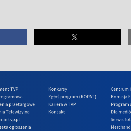
ment TVP
Konkursy
Centrum i
Programowa
Zgłoś program (ROPAT)
Komisja E
enia przetargowe
Kariera w TVP
Program d
ia Telewizyjna
Kontakt
Dla medi
min tvp.pl
Serwis fo
zeta ogłoszenia
Merchandi