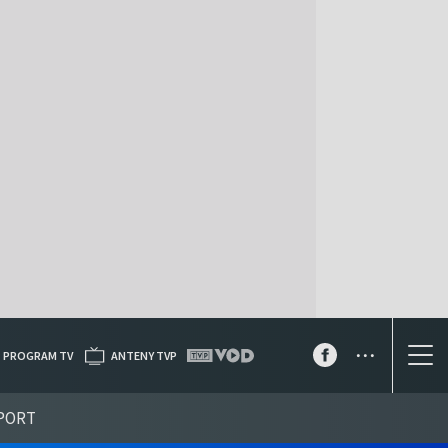
...
PROGRAM TV
ANTENY TVP
PORT