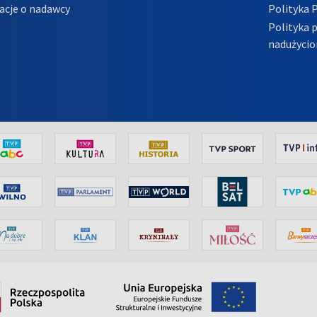
acje o nadawcy
Polityka 
Polityka 
nadużycio