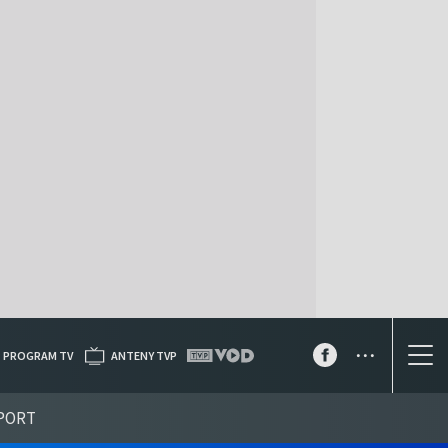
...
PROGRAM TV
ANTENY TVP
PORT