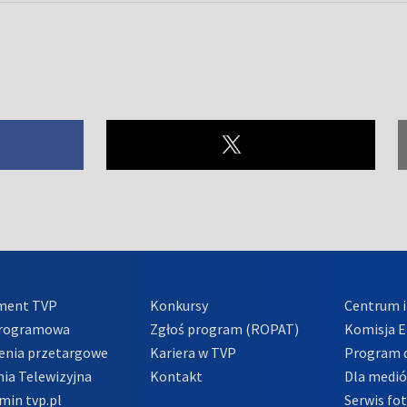
ment TVP
Konkursy
Centrum i
Programowa
Zgłoś program (ROPAT)
Komisja E
enia przetargowe
Kariera w TVP
Program d
ia Telewizyjna
Kontakt
Dla medi
min tvp.pl
Serwis fo