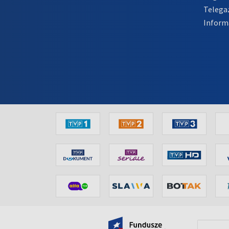
Telega
Inform