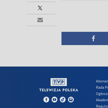
Abona
Rada 
Ogłosz
Akadem
Regula