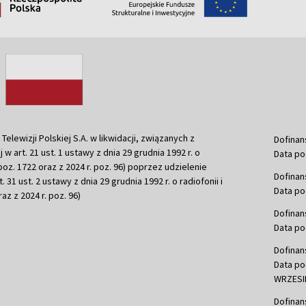
ewizji Polskiej S.A. w likwidacji, związanych z
Dofinan
j w art. 21 ust. 1 ustawy z dnia 29 grudnia 1992 r. o
Data po
r. poz. 1722 oraz z 2024 r. poz. 96) poprzez udzielenie
Dofinan
 31 ust. 2 ustawy z dnia 29 grudnia 1992 r. o radiofonii i
Data po
raz z 2024 r. poz. 96)
Dofinan
Data po
Dofinan
Data po
WRZESIE
Dofinan