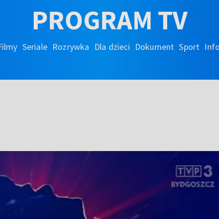
PROGRAM TV
Filmy
Seriale
Rozrywka
Dla dzieci
Dokument
Sport
Inf