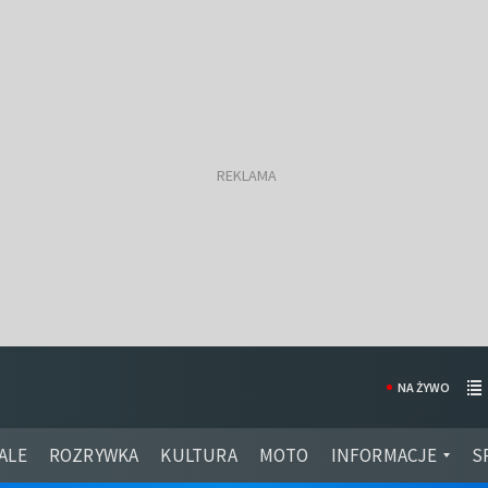
NA ŻYWO
ALE
ROZRYWKA
KULTURA
MOTO
INFORMACJE
S