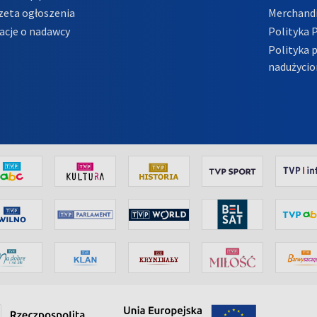
zeta ogłoszenia
Merchandi
acje o nadawcy
Polityka 
Polityka 
nadużycio