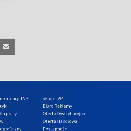
nformacji TVP
Sklep TVP
tyki
Biuro Reklamy
la prasy
Oferta Dystrybucyjna
ów
Oferta Handlowa
tograficzny
Dostępność