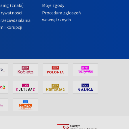
sing (znaki)
Moje zgody
Prywatności
Procedura zgłoszeń
wewnętrznych
przeciwdziałania
m i korupcji