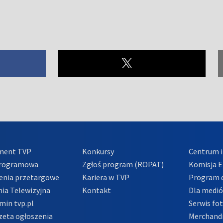
ment TVP
Konkursy
Centrum i
Programowa
Zgłoś program (ROPAT)
Komisja E
enia przetargowe
Kariera w TVP
Program d
ia Telewizyjna
Kontakt
Dla medi
min tvp.pl
Serwis fo
zeta ogłoszenia
Merchandi