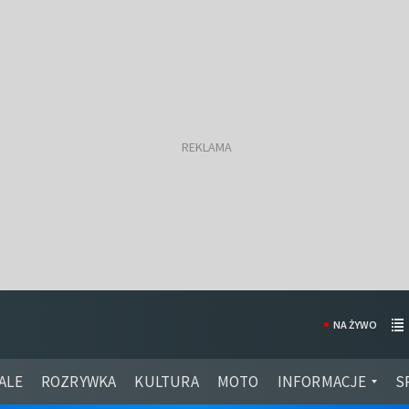
NA ŻYWO
ALE
ROZRYWKA
KULTURA
MOTO
INFORMACJE
S