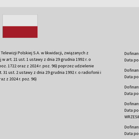
ewizji Polskiej S.A. w likwidacji, związanych z
Dofinan
j w art. 21 ust. 1 ustawy z dnia 29 grudnia 1992 r. o
Data po
r. poz. 1722 oraz z 2024 r. poz. 96) poprzez udzielenie
Dofinan
 31 ust. 2 ustawy z dnia 29 grudnia 1992 r. o radiofonii i
Data po
raz z 2024 r. poz. 96)
Dofinan
Data po
Dofinan
Data po
WRZESIE
Dofinan
Data po