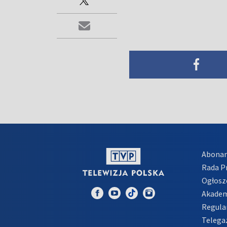
Abona
Rada 
Ogłosz
Akadem
Regula
Telega