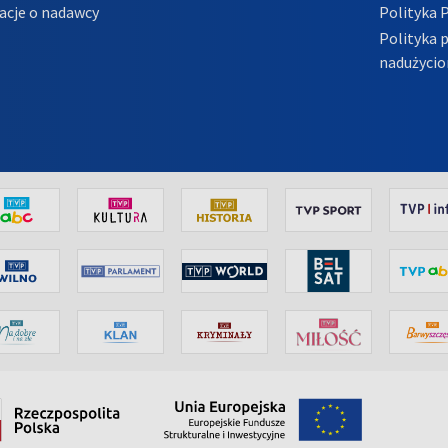
acje o nadawcy
Polityka 
Polityka 
nadużycio