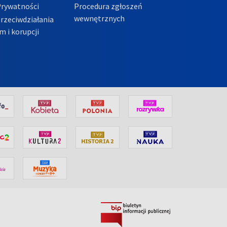
Prywatności
Procedura zgłoszeń
wewnętrznych
przeciwdziałania
m i korupcji