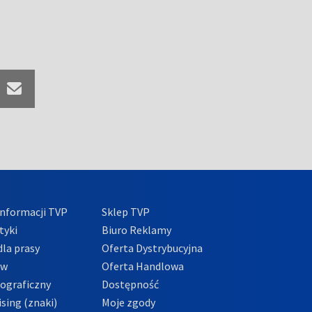
nformacji TVP
Sklep TVP
tyki
Biuro Reklamy
la prasy
Oferta Dystrybucyjna
ów
Oferta Handlowa
tograficzny
Dostępność
sing (znaki)
Moje zgody