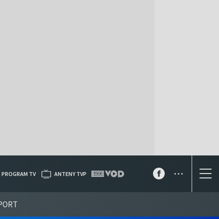
...
PROGRAM TV
ANTENY TVP
PORT