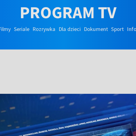
PROGRAM TV
Filmy
Seriale
Rozrywka
Dla dzieci
Dokument
Sport
Inf