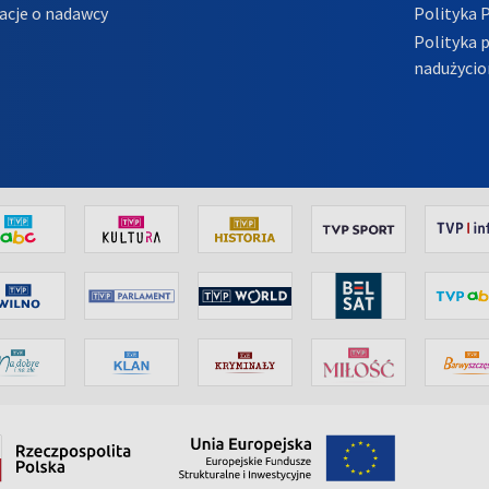
acje o nadawcy
Polityka 
Polityka 
nadużycio