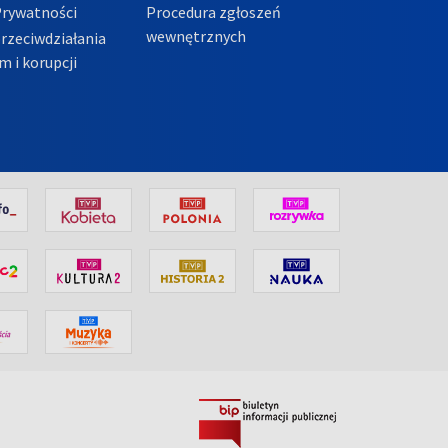
Prywatności
Procedura zgłoszeń
wewnętrznych
przeciwdziałania
m i korupcji