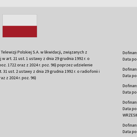
ewizji Polskiej S.A. w likwidacji, związanych z
Dofinan
j w art. 21 ust. 1 ustawy z dnia 29 grudnia 1992 r. o
Data po
r. poz. 1722 oraz z 2024 r. poz. 96) poprzez udzielenie
Dofinan
 31 ust. 2 ustawy z dnia 29 grudnia 1992 r. o radiofonii i
Data po
raz z 2024 r. poz. 96)
Dofinan
Data po
Dofinan
Data po
WRZESIE
Dofinan
Data po