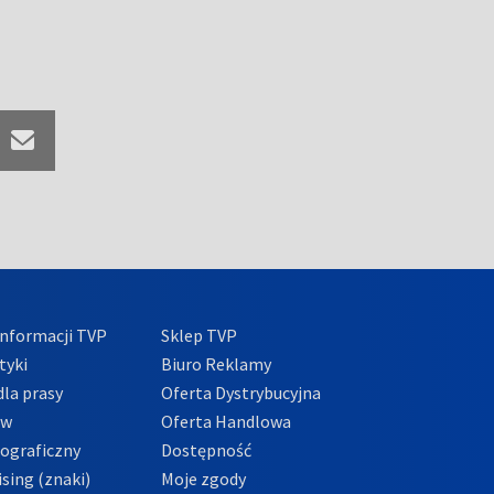
nformacji TVP
Sklep TVP
tyki
Biuro Reklamy
la prasy
Oferta Dystrybucyjna
ów
Oferta Handlowa
tograficzny
Dostępność
sing (znaki)
Moje zgody