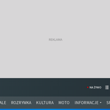
NA ŻYWO
ALE
ROZRYWKA
KULTURA
MOTO
INFORMACJE
S