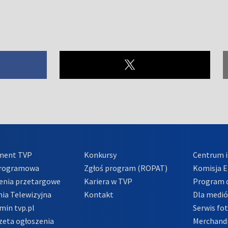
ment TVP
Konkursy
Centrum i
Programowa
Zgłoś program (ROPAT)
Komisja E
enia przetargowe
Kariera w TVP
Program d
ia Telewizyjna
Kontakt
Dla medi
min tvp.pl
Serwis fo
zeta ogłoszenia
Merchandi