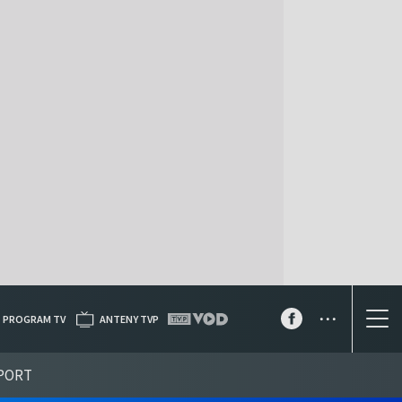
...
PROGRAM TV
ANTENY TVP
PORT