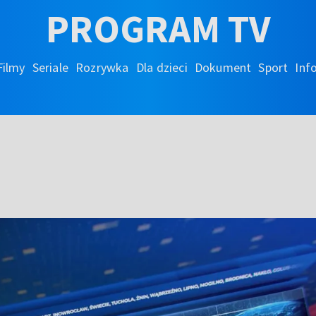
PROGRAM TV
Filmy
Seriale
Rozrywka
Dla dzieci
Dokument
Sport
Inf