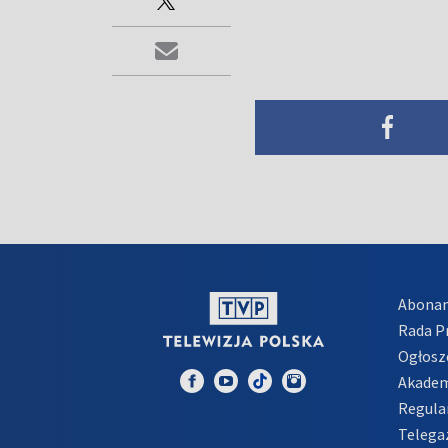
Abona
Rada 
Ogłosz
Akadem
Regula
Telega