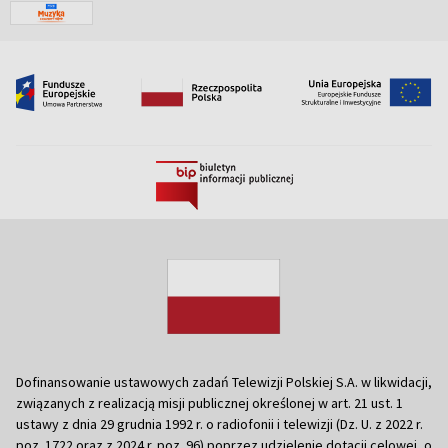
Dofinansowanie ustawowych zadań Telewizji Polskiej S.A. w likwidacji,
związanych z realizacją misji publicznej określonej w art. 21 ust. 1
ustawy z dnia 29 grudnia 1992 r. o radiofonii i telewizji (Dz. U. z 2022 r.
poz. 1722 oraz z 2024 r. poz. 96) poprzez udzielenie dotacji celowej, o